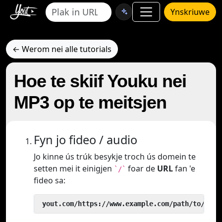
Ynskriuwe
← Werom nei alle tutorials
Hoe te skiif Youku nei
MP3 op te meitsjen
Fyn jo fideo / audio
Jo kinne ús trúk besykje troch ús domein te
setten mei it einigjen
foar de
URL
fan 'e
`/`
fideo sa:
 yout.com/https://www.example.com/path/to/vide