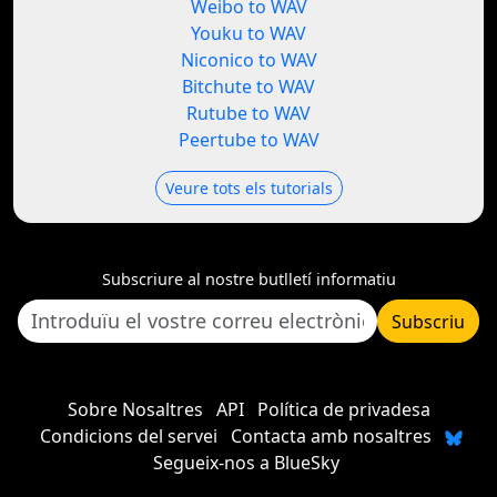
Weibo to WAV
Youku to WAV
Niconico to WAV
Bitchute to WAV
Rutube to WAV
Peertube to WAV
Veure tots els tutorials
Subscriure al nostre butlletí informatiu
Subscriu
Sobre Nosaltres
API
Política de privadesa
Condicions del servei
Contacta amb nosaltres
Segueix-nos a BlueSky