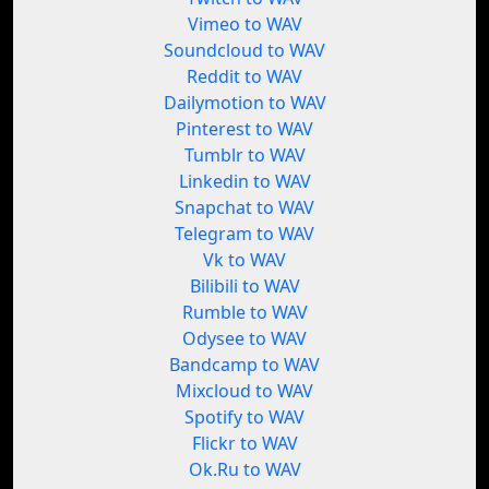
Vimeo to WAV
Soundcloud to WAV
Reddit to WAV
Dailymotion to WAV
Pinterest to WAV
Tumblr to WAV
Linkedin to WAV
Snapchat to WAV
Telegram to WAV
Vk to WAV
Bilibili to WAV
Rumble to WAV
Odysee to WAV
Bandcamp to WAV
Mixcloud to WAV
Spotify to WAV
Flickr to WAV
Ok.Ru to WAV