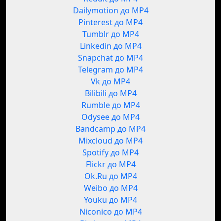
Dailymotion до MP4
Pinterest до MP4
Tumblr до MP4
Linkedin до MP4
Snapchat до MP4
Telegram до MP4
Vk до MP4
Bilibili до MP4
Rumble до MP4
Odysee до MP4
Bandcamp до MP4
Mixcloud до MP4
Spotify до MP4
Flickr до MP4
Ok.Ru до MP4
Weibo до MP4
Youku до MP4
Niconico до MP4