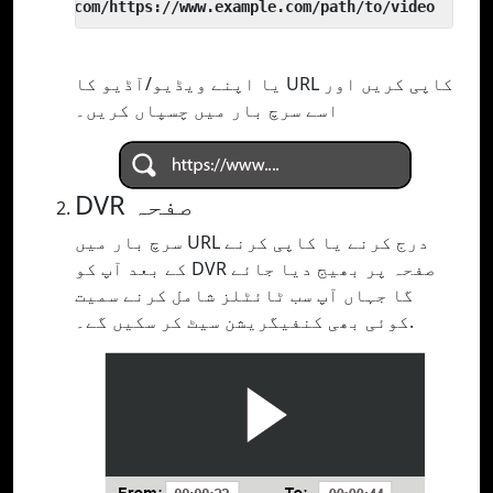
 yout.com/https://www.example.com/path/to/video
یا اپنے ویڈیو/آڈیو کا URL کاپی کریں اور
اسے سرچ بار میں چسپاں کریں۔
DVR صفحہ
سرچ بار میں URL درج کرنے یا کاپی کرنے
کے بعد آپ کو DVR صفحہ پر بھیج دیا جائے
گا جہاں آپ سب ٹائٹلز شامل کرنے سمیت
کوئی بھی کنفیگریشن سیٹ کر سکیں گے۔.