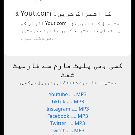
Yout.com کا اشتراک کریں۔
اگر آپ کو Yout.com استعمال کرنے میں مزہ
آیا تو اس کا اشتراک کریں یا اپنے دوستوں
کو دکھائیں۔.
کسی بھی پلیٹ فارم سے فارمیٹ
شفٹ
دستیاب فارمیٹ شفٹنگ ٹیوٹوریل دیکھیں
Youtube سے MP3
Tiktok سے MP3
Instagram سے MP3
Facebook سے MP3
Twitter سے MP3
Twitch سے MP3