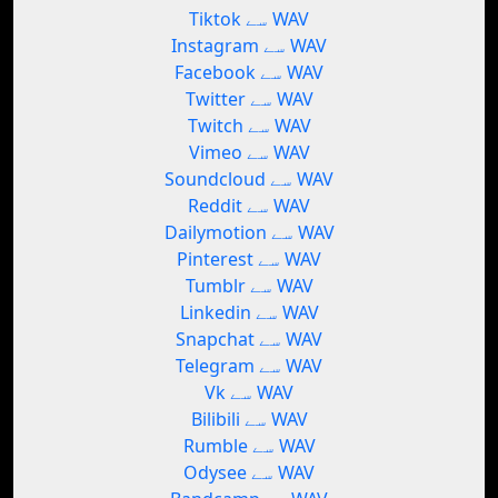
Tiktok سے WAV
Instagram سے WAV
Facebook سے WAV
Twitter سے WAV
Twitch سے WAV
Vimeo سے WAV
Soundcloud سے WAV
Reddit سے WAV
Dailymotion سے WAV
Pinterest سے WAV
Tumblr سے WAV
Linkedin سے WAV
Snapchat سے WAV
Telegram سے WAV
Vk سے WAV
Bilibili سے WAV
Rumble سے WAV
Odysee سے WAV