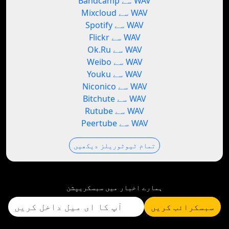
Bandcamp سے WAV
Mixcloud سے WAV
Spotify سے WAV
Flickr سے WAV
Ok.Ru سے WAV
Weibo سے WAV
Youku سے WAV
Niconico سے WAV
Bitchute سے WAV
Rutube سے WAV
Peertube سے WAV
تمام ٹیوٹوریلز دیکھیں
ہمارے اخبار میں سبسکریپشن
سبسکرائب کریں