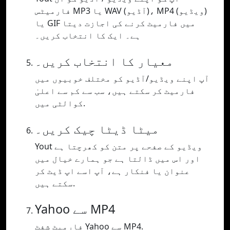
فارمیٹس MP3 یا WAV (آڈیو)، MP4 (ویڈیو)
یا GIF میں فارمیٹ کرنے کی اجازت دیتا
ہے۔ ایک کا انتخاب کریں۔
معیار کا انتخاب کریں۔
آپ اپنے ویڈیو/آڈیو کو مختلف خوبیوں میں
فارمیٹ کر سکتے ہیں، سب سے کم سے اعلیٰ
کوالٹی میں.
میٹا ڈیٹا چیک کریں۔
Yout ویڈیو کے صفحے پر متن کو کھرچتا ہے
اور اس میں ڈالتا ہے جو ہمارے خیال میں
عنوان یا فنکار ہے، آپ اسے اپ ڈیٹ کر
سکتے ہیں.
Yahoo سے MP4
فارمیٹ شفٹ Yahoo سے MP4.