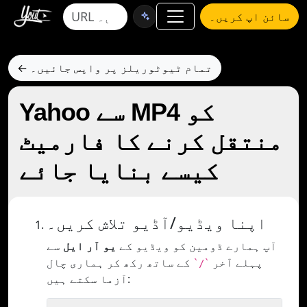
سائن اپ کریں۔
← تمام ٹیوٹوریلز پر واپس جائیں۔
Yahoo سے MP4 کو
منتقل کرنے کا فارمیٹ
کیسے بنایا جائے
اپنا ویڈیو/آڈیو تلاش کریں۔
آپ ہمارے ڈومین کو ویڈیو کے
یو آر ایل
سے
پہلے آخر
کے ساتھ رکھ کر ہماری چال
`/`
آزما سکتے ہیں: