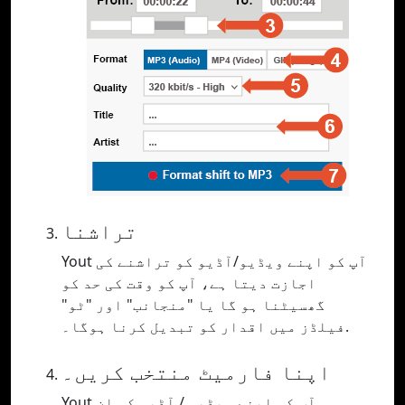
تراشنا
Yout آپ کو اپنے ویڈیو/آڈیو کو تراشنے کی
اجازت دیتا ہے، آپ کو وقت کی حد کو
گھسیٹنا ہو گا یا "منجانب" اور "ٹو"
فیلڈز میں اقدار کو تبدیل کرنا ہوگا۔.
اپنا فارمیٹ منتخب کریں۔
Yout آپ کو اپنے ویڈیو / آڈیو کو ان