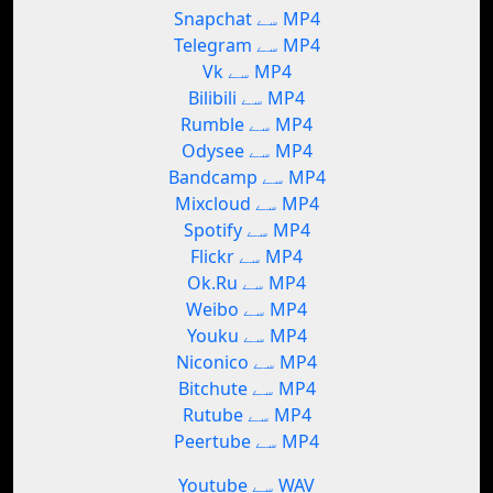
Snapchat سے MP4
Telegram سے MP4
Vk سے MP4
Bilibili سے MP4
Rumble سے MP4
Odysee سے MP4
Bandcamp سے MP4
Mixcloud سے MP4
Spotify سے MP4
Flickr سے MP4
Ok.Ru سے MP4
Weibo سے MP4
Youku سے MP4
Niconico سے MP4
Bitchute سے MP4
Rutube سے MP4
Peertube سے MP4
Youtube سے WAV