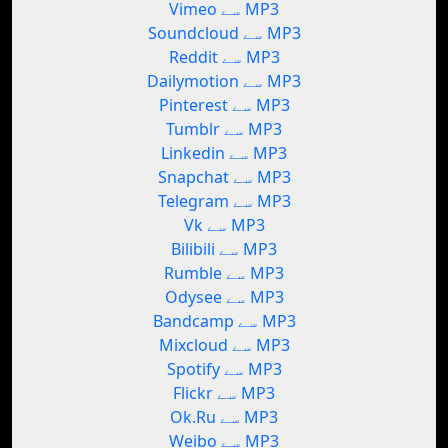
Vimeo سے MP3
Soundcloud سے MP3
Reddit سے MP3
Dailymotion سے MP3
Pinterest سے MP3
Tumblr سے MP3
Linkedin سے MP3
Snapchat سے MP3
Telegram سے MP3
Vk سے MP3
Bilibili سے MP3
Rumble سے MP3
Odysee سے MP3
Bandcamp سے MP3
Mixcloud سے MP3
Spotify سے MP3
Flickr سے MP3
Ok.Ru سے MP3
Weibo سے MP3