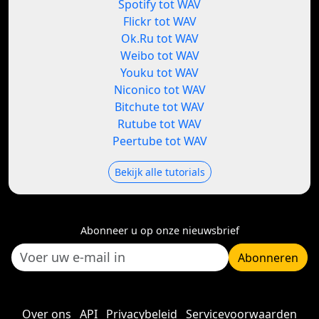
Spotify tot WAV
Flickr tot WAV
Ok.Ru tot WAV
Weibo tot WAV
Youku tot WAV
Niconico tot WAV
Bitchute tot WAV
Rutube tot WAV
Peertube tot WAV
Bekijk alle tutorials
Abonneer u op onze nieuwsbrief
Abonneren
Over ons
API
Privacybeleid
Servicevoorwaarden