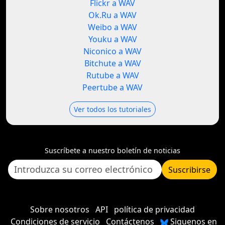
Flickr a WAV
Ok.Ru a WAV
Weibo a WAV
Youku a WAV
Niconico a WAV
Bitchute a WAV
Rutube a WAV
Peertube a WAV
Ver todos los tutoriales
Suscríbete a nuestro boletín de noticias
Suscribirse
Sobre nosotros
API
política de privacidad
Condiciones de servicio
Contáctenos
Siguenos en