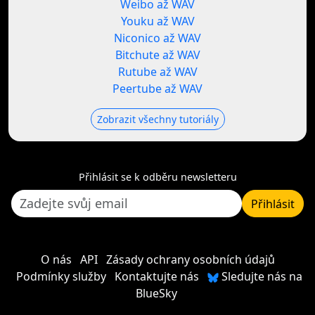
Weibo až WAV
Youku až WAV
Niconico až WAV
Bitchute až WAV
Rutube až WAV
Peertube až WAV
Zobrazit všechny tutoriály
Přihlásit se k odběru newsletteru
Přihlásit
O nás
API
Zásady ochrany osobních údajů
Podmínky služby
Kontaktujte nás
Sledujte nás na
BlueSky