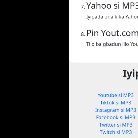
Yahoo si MP
Iyipada ọna kika Yaho
Pin Yout.co
Ti o ba gbadun lilo Yo
Iyi
Youtube si MP3
Tiktok si MP3
Instagram si MP3
Facebook si MP3
Twitter si MP3
Twitch si MP3