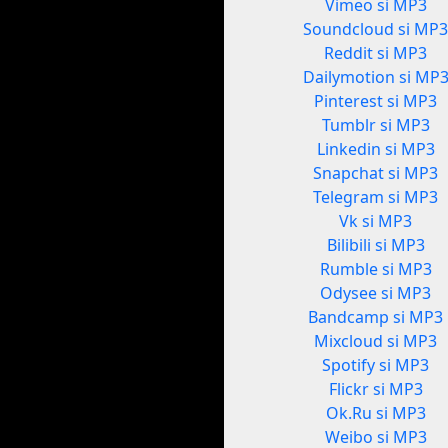
Vimeo si MP3
Soundcloud si MP
Reddit si MP3
Dailymotion si MP
Pinterest si MP3
Tumblr si MP3
Linkedin si MP3
Snapchat si MP3
Telegram si MP3
Vk si MP3
Bilibili si MP3
Rumble si MP3
Odysee si MP3
Bandcamp si MP3
Mixcloud si MP3
Spotify si MP3
Flickr si MP3
Ok.Ru si MP3
Weibo si MP3