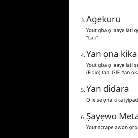
Agekuru
Yout gba ọ laaye lati 
“Lati”.
Yan ọna kika
Yout gba ọ laaye lati 
(Fidio) tabi GIF. Yan ọk
Yan didara
O le ṣe ọna kika iyipada
Ṣayẹwo Met
Yout scrape awọn ọrọ lo