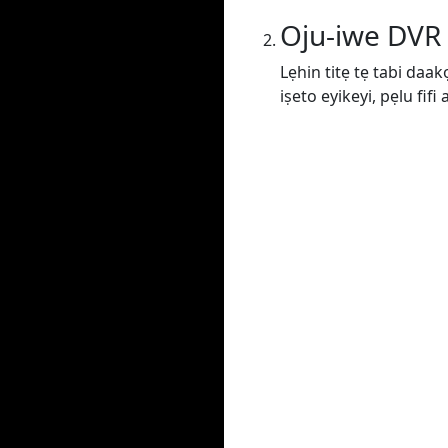
Oju-iwe DVR
Lẹhin titẹ tẹ tabi daak
iṣeto eyikeyi, pẹlu fif