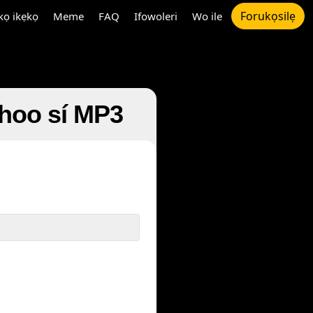
Forukọsilẹ
ọ ikẹkọ
Meme
FAQ
Ifowoleri
Wo ile
 Yahoo sí MP3