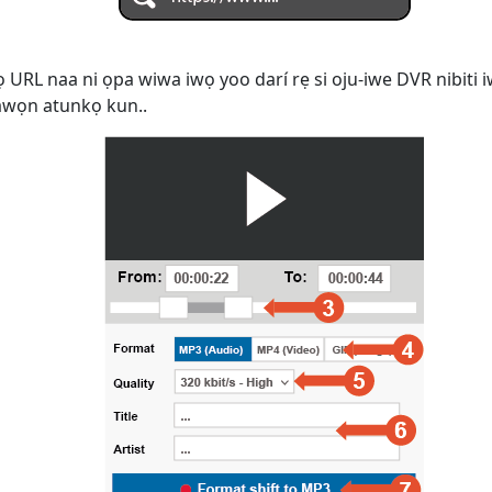
ọ URL naa ni ọpa wiwa iwọ yoo darí rẹ si oju-iwe DVR nibiti i
i awọn atunkọ kun..