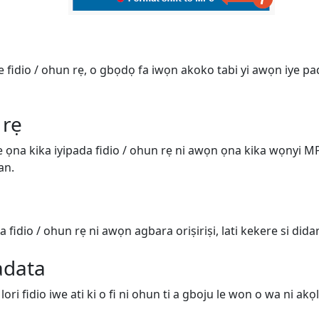
ge fidio / ohun rẹ, o gbọdọ fa iwọn akoko tabi yi awọn iye pa
 rẹ
ṣe ọna kika iyipada fidio / ohun rẹ ni awọn ọna kika wọnyi 
an.
 fidio / ohun rẹ ni awọn agbara oriṣiriṣi, lati kekere si didara
adata
ri fidio iwe ati ki o fi ni ohun ti a gboju le won o wa ni akọl