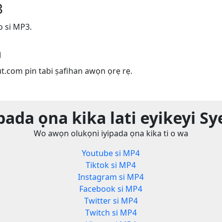
3
o si MP3.
m
ut.com pin tabi ṣafihan awọn ọrẹ rẹ.
pada ọna kika lati eyikeyi S
Wo awọn olukọni iyipada ọna kika ti o wa
Youtube si MP4
Tiktok si MP4
Instagram si MP4
Facebook si MP4
Twitter si MP4
Twitch si MP4