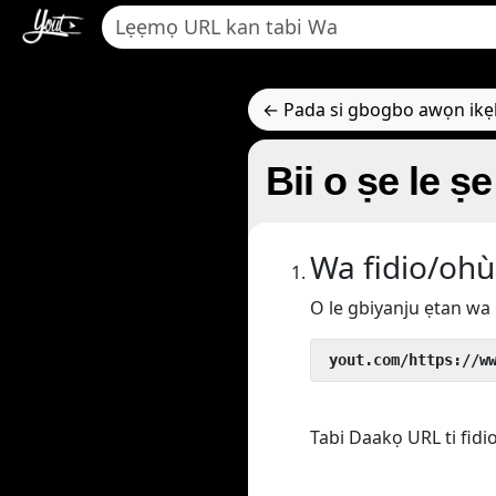
← Pada si gbogbo awọn ik
Bii o ṣe le ṣe i
Wa fidio/ohù
O le gbiyanju ẹtan wa 
 yout.com/https://w
Tabi Daakọ URL ti fidi