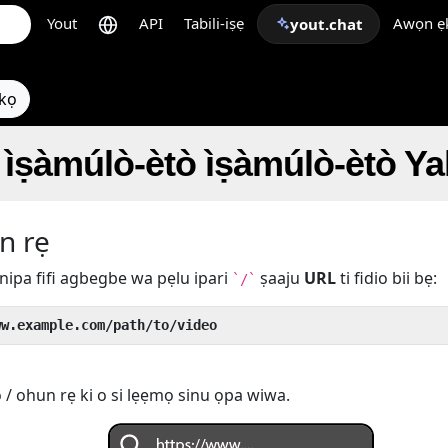
Yout
API
Tabili-iṣẹ
Awọn ẹk
yout.chat
ẹkọ
̀ṣàmúlò-ètò ìṣàmúlò-ètò
n rẹ
nipa fifi agbegbe wa pẹlu ipari
ṣaaju
URL
ti fidio bii bẹ:
`/`
ww.example.com/path/to/video
o / ohun rẹ ki o si lẹẹmọ sinu ọpa wiwa.