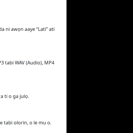
da ni awọn aaye “Lati” ati
MP3 tabi WAV (Audio), MP4
 ti o ga julọ.
e tabi olorin, o le mu o.