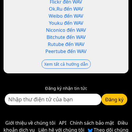
Flickr đến WAV
Ok.Ru đến WAV
Weibo đến WAV
Youku đến WAV
Niconico đến WAV
Bitchute đến WAV
Rutube đến WAV
Peertube đến WAV
Xem tất cả hướng dẫn
Đăng ký nhận tin tức
Đăng ký
Giới thiệu về chúng tôi
API
Chính sách bảo mật
Điều
khoản dịch vụ
Liên hệ với chúng tôi
Theo dõi chúng