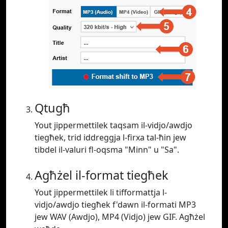
Qtugħ
Yout jippermettilek taqsam il-vidjo/awdjo
tiegħek, trid iddreggja l-firxa tal-ħin jew
tibdel il-valuri fl-oqsma "Minn" u "Sa".
Agħżel il-format tiegħek
Yout jippermettilek li tifformattja l-
vidjo/awdjo tiegħek f'dawn il-formati MP3
jew WAV (Awdjo), MP4 (Vidjo) jew GIF. Agħżel