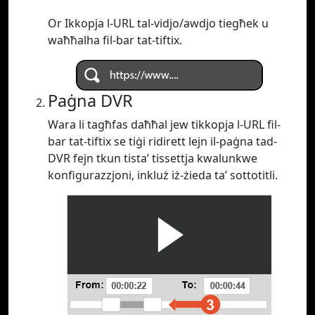
Or Ikkopja l-URL tal-vidjo/awdjo tiegħek u
waħħalha fil-bar tat-tiftix.
Paġna DVR
Wara li tagħfas daħħal jew tikkopja l-URL fil-
bar tat-tiftix se tiġi ridirett lejn il-paġna tad-
DVR fejn tkun tista’ tissettja kwalunkwe
konfigurazzjoni, inkluż iż-żieda ta’ sottotitli.