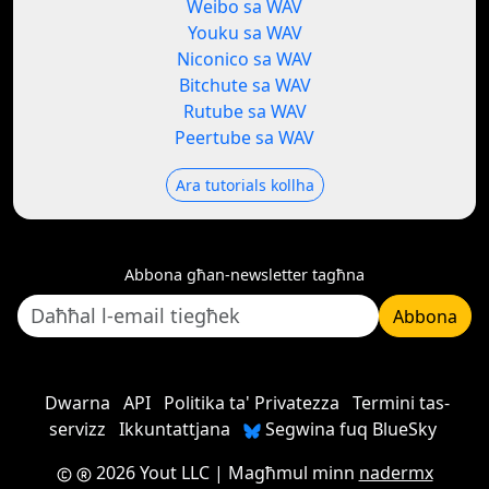
Weibo sa WAV
Youku sa WAV
Niconico sa WAV
Bitchute sa WAV
Rutube sa WAV
Peertube sa WAV
Ara tutorials kollha
Abbona għan-newsletter tagħna
Abbona
Dwarna
API
Politika ta' Privatezza
Termini tas-
servizz
Ikkuntattjana
Segwina fuq BlueSky
2026 Yout LLC
| Magħmul minn
nadermx