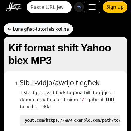
Sign Up
← Lura għat-tutorials kollha
Kif format shift Yahoo
biex MP3
Sib il-vidjo/awdjo tiegħek
Tista' tipprova t-trick tagħna billi tpoġġi d-
dominju tagħna bit-tmiem
qabel il-
URL
`/`
tal-vidjo hekk:
 yout.com/https://www.example.com/path/to/vide