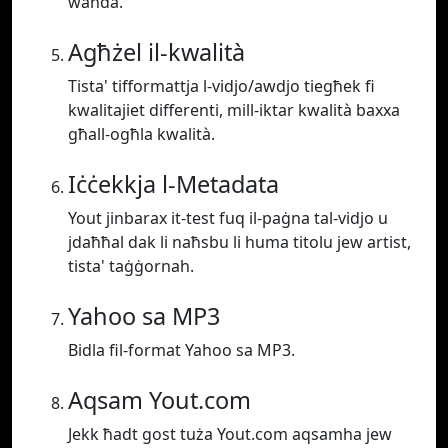
waħda.
Agħżel il-kwalità
Tista' tifformattja l-vidjo/awdjo tiegħek fi
kwalitajiet differenti, mill-iktar kwalità baxxa
għall-ogħla kwalità.
Iċċekkja l-Metadata
Yout jinbarax it-test fuq il-paġna tal-vidjo u
jdaħħal dak li naħsbu li huma titolu jew artist,
tista' taġġornah.
Yahoo sa MP3
Bidla fil-format Yahoo sa MP3.
Aqsam Yout.com
Jekk ħadt gost tuża Yout.com aqsamha jew