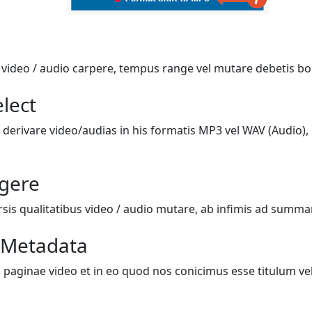
i video / audio carpere, tempus range vel mutare debetis bo
lect
 derivare video/audias in his formatis MP3 vel WAV (Audio), 
igere
rsis qualitatibus video / audio mutare, ab infimis ad summ
 Metadata
 paginae video et in eo quod nos conicimus esse titulum vel