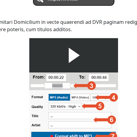
 imitari Domicilium in vecte quaerendi ad DVR paginam redi
e poteris, cum titulos additos.