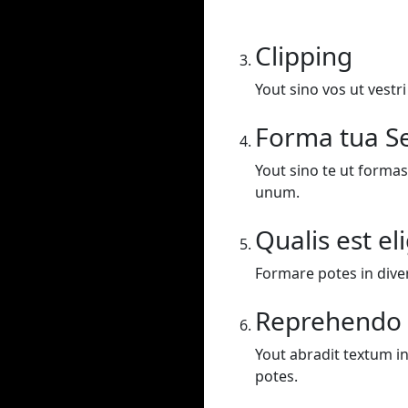
Clipping
Yout sino vos ut vestr
Forma tua Se
Yout sino te ut formas
unum.
Qualis est el
Formare potes in dive
Reprehendo
Yout abradit textum in
potes.