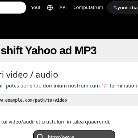
Yout
API
Computatrum
yout.cha
 shift Yahoo ad MP3
i video / audio
iri potes ponendo dominium nostrum cum
termination
`/`
ww.example.com/path/to/video
tui video/audii et crustulum in talea quaerendi.