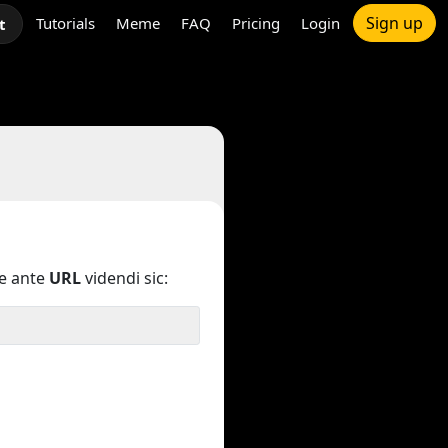
Sign up
Tutorials
Meme
FAQ
Pricing
Login
t
e ante
URL
videndi sic: