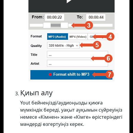
Қиып алу
Yout бейнеңізді/аудиоңызды қиюға
мүмкіндік береді, уақыт ауқымын сүйреуіңіз
немесе «Кімнен» және «Кімге» өрістеріндегі
мәндерді өзгертуіңіз керек.