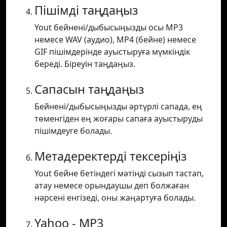
Пішімді таңдаңыз
Yout бейнені/дыбысыңызды осы MP3
немесе WAV (аудио), MP4 (бейне) немесе
GIF пішімдерінде ауыстыруға мүмкіндік
береді. Біреуін таңдаңыз.
Сапасын таңдаңыз
Бейнені/дыбысыңызды әртүрлі сапада, ең
төменгіден ең жоғары сапаға ауыстыруды
пішімдеуге болады.
Метадеректерді тексеріңіз
Yout бейне бетіндегі мәтінді сызып тастап,
атау немесе орындаушы деп болжаған
нәрсені енгізеді, оны жаңартуға болады.
Yahoo - MP3