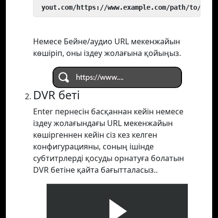
 yout.com/https://www.example.com/path/to/vide
Немесе Бейне/аудио URL мекенжайын
көшіріп, оны іздеу жолағына қойыңыз.
DVR беті
Enter пернесін басқаннан кейін немесе
іздеу жолағындағы URL мекенжайын
көшіргеннен кейін сіз кез келген
конфигурацияны, соның ішінде
субтитрлерді қосуды орнатуға болатын
DVR бетіне қайта бағытталасыз..