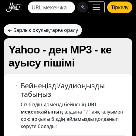
Тіркелу
← Барлық оқулықтарға оралу
Yahoo - ден MP3 - ке
ауысу пішімі
Бейнеңізді/аудиоңызды
табыңыз
Сіз біздің доменді бейненің
URL
мекенжайының
алдына
аяқталуымен
`/`
қою арқылы біздің айламызды қолданып
көруге болады: