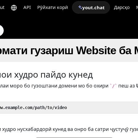
ut
API
Рӯйхати корӣ
Дарсҳо
yout.chat
мати гузариш Website ба
иои худро пайдо кунед
лаи моро бо гузоштани домени мо бо охири
пеш аз
`/`
ww.example.com/path/to/video
 худро нусхабардорӣ кунед ва онро ба сатри ҷустуҷӯ гуз