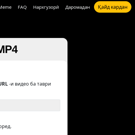
Қайд кардан
Meme
FAQ
Нархгузорӣ
Даромадан
 MP4
URL
-и видео ба таври
оред.