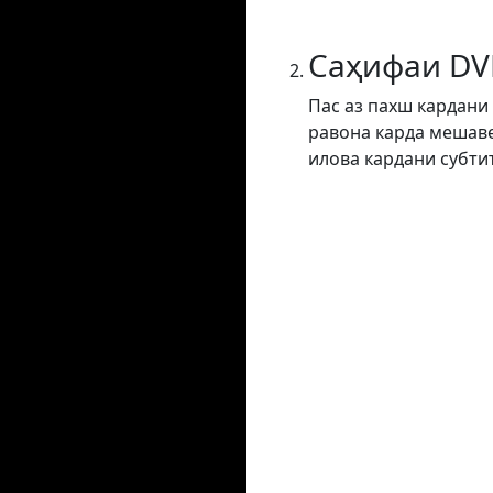
Саҳифаи DV
Пас аз пахш кардани
равона карда мешаве
илова кардани субти