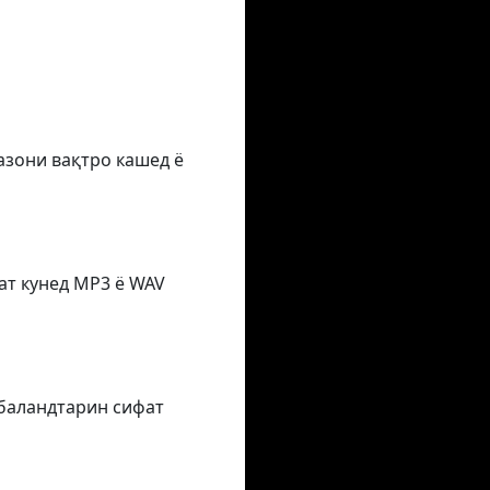
азони вақтро кашед ё
ат кунед MP3 ё WAV
 баландтарин сифат