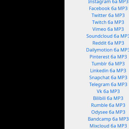
Instagram ба MP3
Facebook ба MP3
Twitter ба MP3
Twitch ба MP3
Vimeo ба MP3
Soundcloud ба MP
Reddit ба MP3
Dailymotion ба MP
Pinterest ба MP3
Tumblr ба MP3
Linkedin ба MP3
Snapchat ба MP3
Telegram ба MP3
Vk ба MP3
Bilibili ба MP3
Rumble ба MP3
Odysee ба MP3
Bandcamp ба MP3
Mixcloud ба MP3