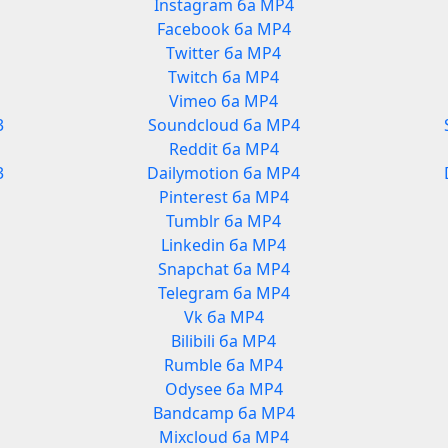
Instagram ба MP4
Facebook ба MP4
Twitter ба MP4
Twitch ба MP4
Vimeo ба MP4
3
Soundcloud ба MP4
Reddit ба MP4
3
Dailymotion ба MP4
Pinterest ба MP4
Tumblr ба MP4
Linkedin ба MP4
Snapchat ба MP4
Telegram ба MP4
Vk ба MP4
Bilibili ба MP4
Rumble ба MP4
Odysee ба MP4
Bandcamp ба MP4
Mixcloud ба MP4