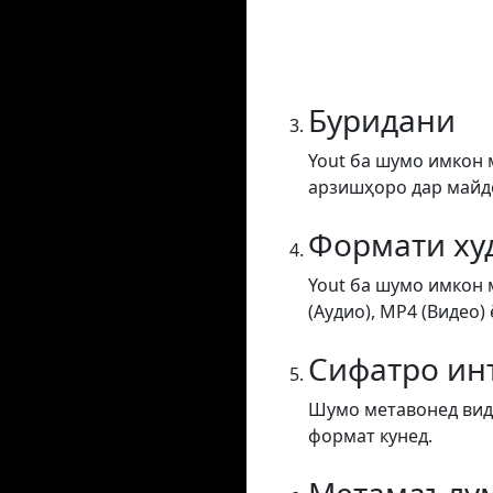
Буридани
Yout ба шумо имкон 
арзишҳоро дар майдон
Формати ху
Yout ба шумо имкон 
(Аудио), MP4 (Видео) 
Сифатро ин
Шумо метавонед виде
формат кунед.