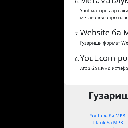
Метамаълум
Yout матнро дар саҳи
метавонед онро навс
Website ба 
Гузариши формат Web
Yout.com-ро
Агар ба шумо истифо
Гузариш
Youtube ба MP3
Tiktok ба MP3