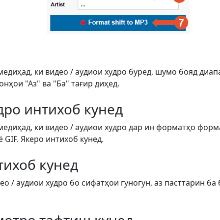
медиҳад, ки видео / аудиои худро буред, шумо бояд диап
ҳои "Аз" ва "Ба" тағир диҳед.
дро интихоб кунед
медиҳад, ки видео / аудиои худро дар ин форматҳо форм
ё GIF. Якеро интихоб кунед.
тихоб кунед
о / аудиои худро бо сифатҳои гуногун, аз пасттарин ба