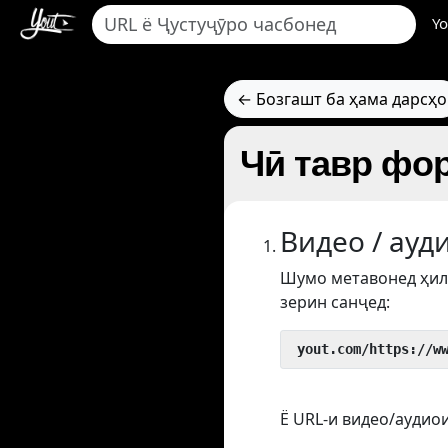
Yo
← Бозгашт ба ҳама дарсҳо
Чӣ тавр фор
Видео / ауд
Шумо метавонед ҳил
зерин санҷед:
 yout.com/https://w
Ё URL-и видео/аудиои