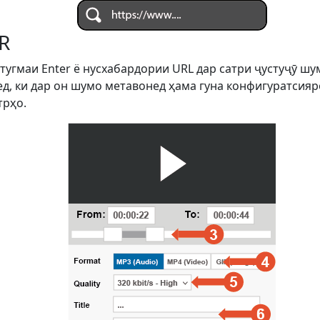
R
 тугмаи Enter ё нусхабардории URL дар сатри ҷустуҷӯ ш
д, ки дар он шумо метавонед ҳама гуна конфигуратсияро
трҳо.