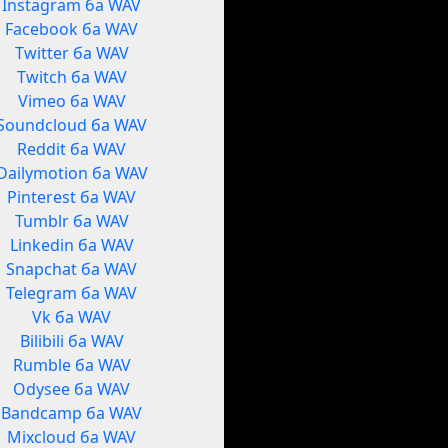
Instagram ба WAV
Facebook ба WAV
Twitter ба WAV
Twitch ба WAV
Vimeo ба WAV
Soundcloud ба WAV
Reddit ба WAV
Dailymotion ба WAV
Pinterest ба WAV
Tumblr ба WAV
Linkedin ба WAV
Snapchat ба WAV
Telegram ба WAV
Vk ба WAV
Bilibili ба WAV
Rumble ба WAV
Odysee ба WAV
Bandcamp ба WAV
Mixcloud ба WAV