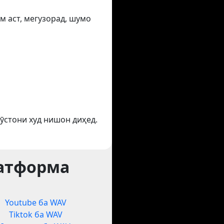
м аст, мегузорад, шумо
ӯстони худ нишон диҳед.
латформа
Youtube ба WAV
Tiktok ба WAV