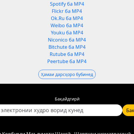
Spotify ба MP4
Flickr ба MP4
Ok.Ru ба MP4
Weibo ба MP4
Youku ба MP4
Niconico ба MP4
Bitchute ба MP4
Rutube ба MP4
Peertube ба MP4
Ҳамаи дарсҳоро бубинед
Бақайдгирӣ
Ба