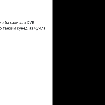
умо ба саҳифаи DVR
 танзим кунед, аз ҷумла