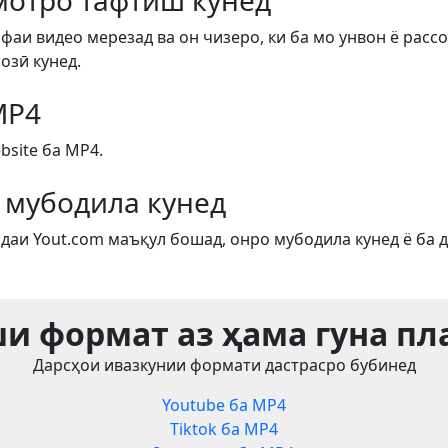
отро тафтиш кунед
фаи видео мерезад ва он чизеро, ки ба мо унвон ё рассо
озӣ кунед.
MP4
site ба MP4.
 мубодила кунед
даи Yout.com маъқул бошад, онро мубодила кунед ё ба д
и формат аз ҳама гуна п
Дарсҳои ивазкунии формати дастрасро бубинед
Youtube ба MP4
Tiktok ба MP4