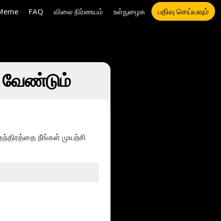
பதிவு செய்யவும்
Meme
FAQ
விலை நிர்ணயம்
உள்நுழைக
 வேண்டும்
திரத்தை நீங்கள் முயற்சி