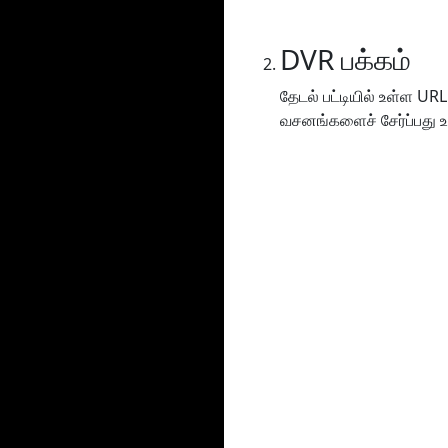
DVR பக்கம்
தேடல் பட்டியில் உள்ள URL
வசனங்களைச் சேர்ப்பது உட