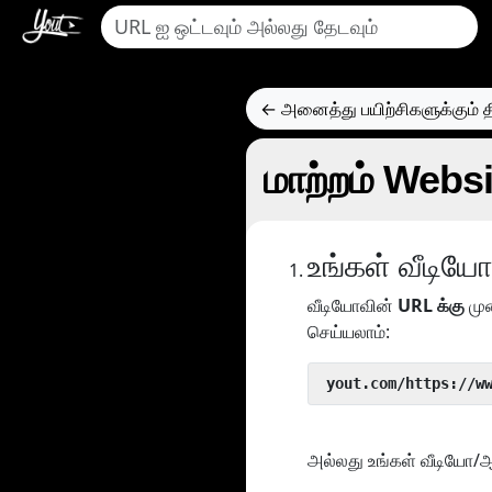
← அனைத்து பயிற்சிகளுக்கும் தி
மாற்றம் Websi
உங்கள் வீடி
வீடியோவின்
URL க்கு
மு
செய்யலாம்:
 yout.com/https://w
அல்லது உங்கள் வீடியோ/ஆட