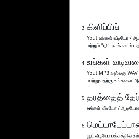
கிளிப்பிங்
Yout உங்கள் வீடியோ / ஆ
மற்றும் "டு" புலங்களில் 
உங்கள் வடிவமை
Yout MP3 அல்லது WAV (
மாற்றுவதற்கு உங்களை அன
தரத்தைத் தேர்
உங்கள் வீடியோ / ஆடியோவை
மெட்டாடேட்டாவ
யூட் வீடியோ பக்கத்தில்