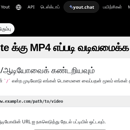
Yout
API
டெஸ்க்டாப்
பயிற்சிகள்
yout.chat
ரும்பு
te க்கு MP4 எப்படி வடிவமைக்க
யோ/ஆடியோவைக் கண்டறியவும்
ன்
என்ற முடிவோடு எங்கள் டொமைனை வைப்பதன் மூலம் எங்கள் தந்
`/`
ww.example.com/path/to/video
ியோவின் URL ஐ நகலெடுத்து தேடல் பட்டியில் ஒட்டவும்.