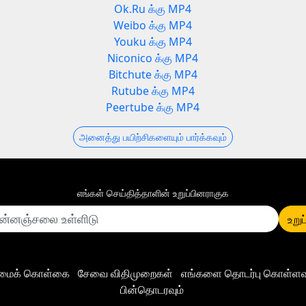
Ok.Ru க்கு MP4
Weibo க்கு MP4
Youku க்கு MP4
Niconico க்கு MP4
Bitchute க்கு MP4
Rutube க்கு MP4
Peertube க்கு MP4
அனைத்து பயிற்சிகளையும் பார்க்கவும்
எங்கள் செய்தித்தாளின் உறுப்பினராகுக
உறுப
ிமைக் கொள்கை
சேவை விதிமுறைகள்
எங்களை தொடர்பு கொள்ளவு
பின்தொடரவும்