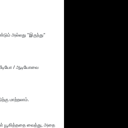
்டும் அல்லது "இருந்து"
 வீடியோ / ஆடியோவை
்கு மாற்றலாம்.
்கள் யூகித்ததை வைத்து, அதை