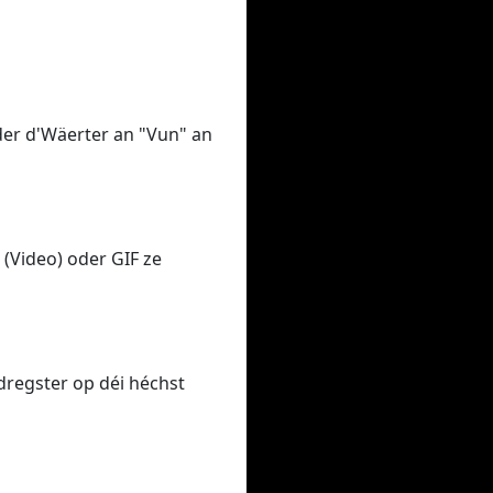
oder d'Wäerter an "Vun" an
(Video) oder GIF ze
dregster op déi héchst