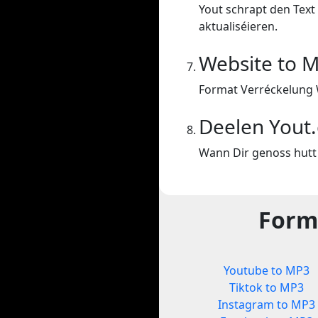
Yout schrapt den Text 
aktualiséieren.
Website to 
Format Verréckelung 
Deelen Yout
Wann Dir genoss hutt 
Forma
Youtube to MP3
Tiktok to MP3
Instagram to MP3