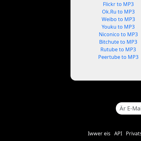
Flickr to MP3
Ok.Ru to MP3
Weibo to MP3
Youku to MP3
Niconico to MP3
Bitchute to MP3
Rutube to MP3
Peertube to MP3
Iwwer eis
API
Privat