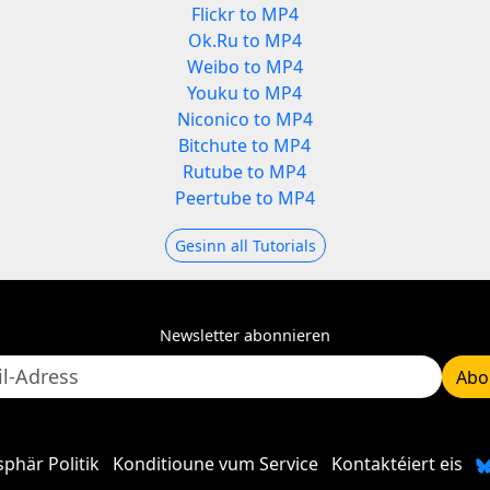
Flickr to MP4
Ok.Ru to MP4
Weibo to MP4
Youku to MP4
Niconico to MP4
Bitchute to MP4
Rutube to MP4
Peertube to MP4
Gesinn all Tutorials
Newsletter abonnieren
Abo
sphär Politik
Konditioune vum Service
Kontaktéiert eis