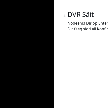
DVR Säit
Nodeems Dir op Enter 
Dir fäeg sidd all Konf