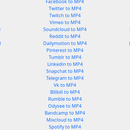
Facebook to MP4
Twitter to MP4
Twitch to MP4
Vimeo to MP4
3
Soundcloud to MP4
Reddit to MP4
3
Dailymotion to MP4
Pinterest to MP4
Tumblr to MP4
Linkedin to MP4
Snapchat to MP4
Telegram to MP4
Vk to MP4
Bilibili to MP4
Rumble to MP4
Odysee to MP4
Bandcamp to MP4
Mixcloud to MP4
Spotify to MP4