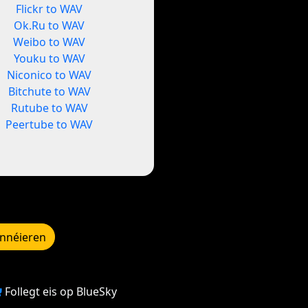
Flickr to WAV
Ok.Ru to WAV
Weibo to WAV
Youku to WAV
Niconico to WAV
Bitchute to WAV
Rutube to WAV
Peertube to WAV
nnéieren
Follegt eis op BlueSky