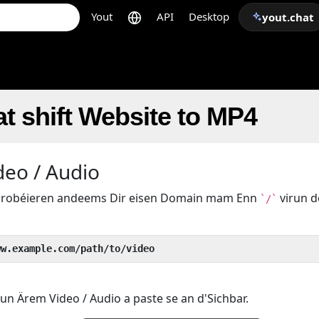
Yout
API
Desktop
yout.chat
t shift Website to MP4
deo / Audio
k probéieren andeems Dir eisen Domain mam Enn
virun 
`/`
ww.example.com/path/to/video
un Ärem Video / Audio a paste se an d'Sichbar.