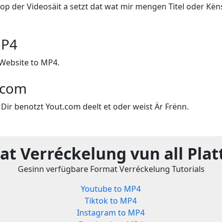
op der Videosäit a setzt dat wat mir mengen Titel oder Këns
MP4
Website to MP4.
.com
Dir benotzt Yout.com deelt et oder weist Är Frënn.
t Verréckelung vun all Pla
Gesinn verfügbare Format Verréckelung Tutorials
Youtube to MP4
Tiktok to MP4
Instagram to MP4