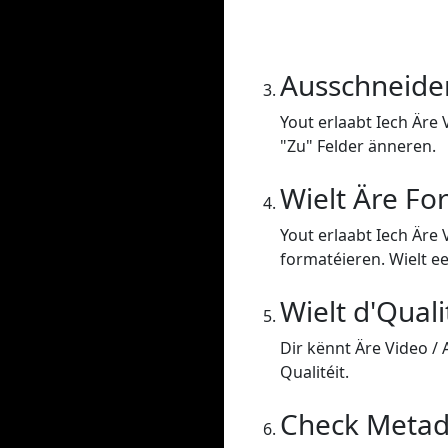
Ausschneide
Yout erlaabt Iech Äre 
"Zu" Felder änneren.
Wielt Äre Fo
Yout erlaabt Iech Äre
formatéieren. Wielt ee
Wielt d'Quali
Dir kënnt Äre Video /
Qualitéit.
Check Metad