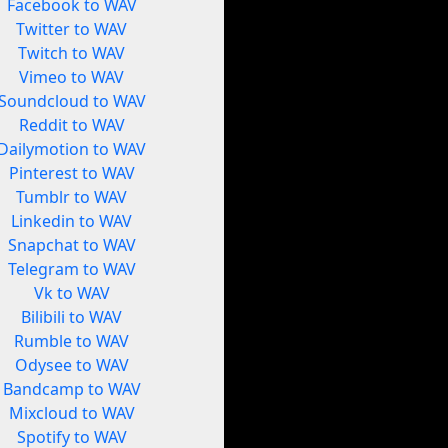
Facebook to WAV
Twitter to WAV
Twitch to WAV
Vimeo to WAV
Soundcloud to WAV
Reddit to WAV
Dailymotion to WAV
Pinterest to WAV
Tumblr to WAV
Linkedin to WAV
Snapchat to WAV
Telegram to WAV
Vk to WAV
Bilibili to WAV
Rumble to WAV
Odysee to WAV
Bandcamp to WAV
Mixcloud to WAV
Spotify to WAV