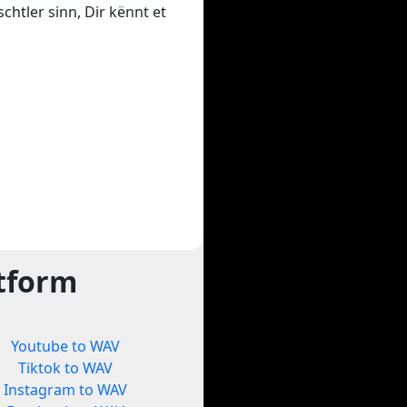
chtler sinn, Dir kënnt et
ttform
Youtube to WAV
Tiktok to WAV
Instagram to WAV