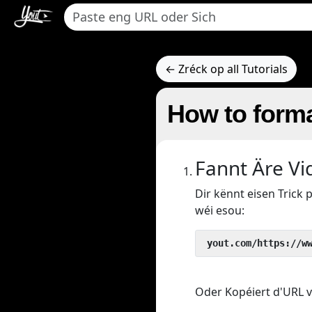
← Zréck op all Tutorials
How to forma
Fannt Äre Vi
Dir kënnt eisen Tric
wéi esou:
 yout.com/https://w
Oder Kopéiert d'URL v