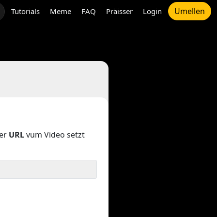
Umellen
Tutorials
Meme
FAQ
Präisser
Login
der
URL
vum Video setzt