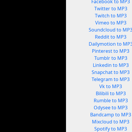
Facebook to MP3
Twitter to MP3
Twitch to MP3
Vimeo to MP3
Soundcloud to MP
Reddit to MP3
Dailymotion to MP
Pinterest to MP3
Tumblr to MP3
Linkedin to MP3
Snapchat to MP3
Telegram to MP3
Vk to MP3
Bilibili to MP3
Rumble to MP3
Odysee to MP3
Bandcamp to MP3
Mixcloud to MP3
Spotify to MP3