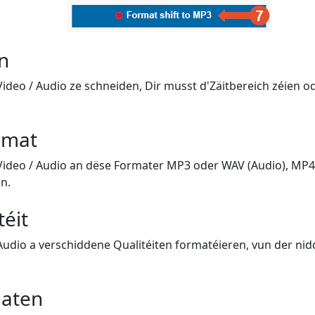
n
Video / Audio ze schneiden, Dir musst d'Zäitbereich zéien 
rmat
 Video / Audio an dëse Formater MP3 oder WAV (Audio), MP4 
n.
téit
 Audio a verschiddene Qualitéiten formatéieren, vun der nid
aten