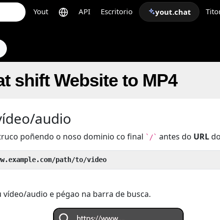
Yout
API
Escritorio
Tito
yout.chat
s
t shift Website to MP4
vídeo/audio
truco poñendo o noso dominio co final
antes do
URL
do
`/`
ww.example.com/path/to/video
 vídeo/audio e pégao na barra de busca.