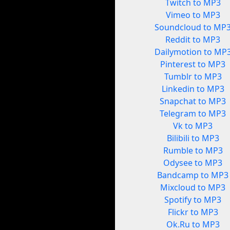
Twitch to MP3
Vimeo to MP3
Soundcloud to MP
Reddit to MP3
Dailymotion to MP
Pinterest to MP3
Tumblr to MP3
Linkedin to MP3
Snapchat to MP3
Telegram to MP3
Vk to MP3
Bilibili to MP3
Rumble to MP3
Odysee to MP3
Bandcamp to MP3
Mixcloud to MP3
Spotify to MP3
Flickr to MP3
Ok.Ru to MP3