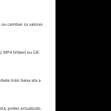
o ou cambiar os valores
, MP4 (Vídeo) ou GIF.
idade máis baixa ata a
ta, podes actualizalo.