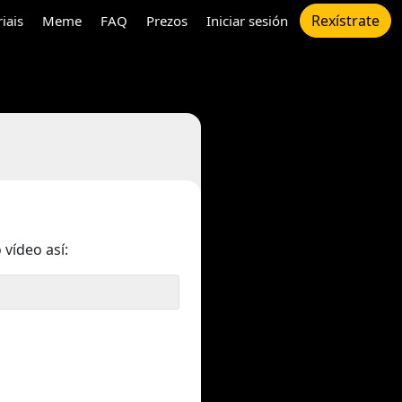
Rexístrate
riais
Meme
FAQ
Prezos
Iniciar sesión
 vídeo así: