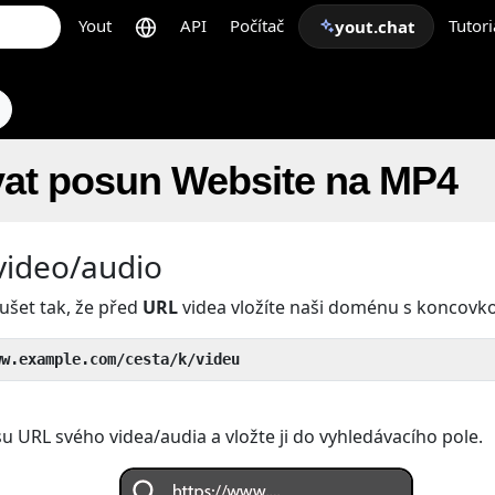
Yout
API
Počítač
Tutori
yout.chat
vat posun Website na MP4
video/audio
ušet tak, že před
URL
videa vložíte naši doménu s koncov
ww.example.com/cesta/k/videu
u URL svého videa/audia a vložte ji do vyhledávacího pole.