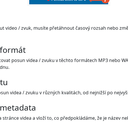
t video / zvuk, musíte přetáhnout časový rozsah nebo změ
 formát
ovat posun videa / zvuku v těchto formátech MP3 nebo WAV
ednu.
itu
n videa / zvuku v různých kvalitách, od nejnižší po nejvyšš
 metadata
 stránce videa a vloží to, co předpokládáme, že je název ne