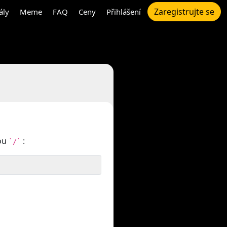
Zaregistrujte se
ály
Meme
FAQ
Ceny
Přihlášení
kou
:
`/`