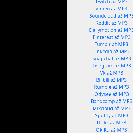
Twitch až MP3
Vimeo až MP3
Soundcloud až MP
Reddit až MP3
Dailymotion až MP
Pinterest až MP3
Tumblr až MP3
Linkedin až MP3
Snapchat až MP3
Telegram až MP3
Vk až MP3
Bilibili až MP3
Rumble až MP3
Odysee až MP3
Bandcamp až MP3
Mixcloud až MP3
Spotify až MP3
Flickr až MP3
Ok.Ru až MP3