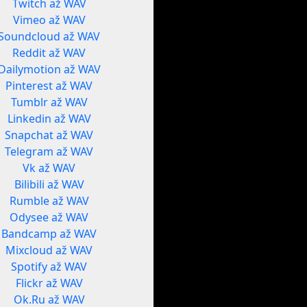
Twitch až WAV
Vimeo až WAV
Soundcloud až WAV
Reddit až WAV
Dailymotion až WAV
Pinterest až WAV
Tumblr až WAV
Linkedin až WAV
Snapchat až WAV
Telegram až WAV
Vk až WAV
Bilibili až WAV
Rumble až WAV
Odysee až WAV
Bandcamp až WAV
Mixcloud až WAV
Spotify až WAV
Flickr až WAV
Ok.Ru až WAV