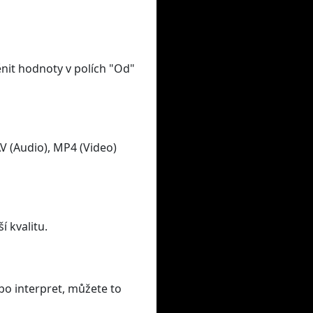
nit hodnoty v polích "Od"
 (Audio), MP4 (Video)
í kvalitu.
bo interpret, můžete to