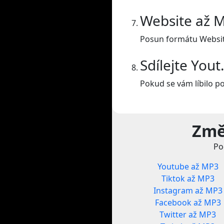
Website až 
Posun formátu Websit
Sdílejte You
Pokud se vám líbilo p
Změ
Po
Youtube až MP3
Tiktok až MP3
Instagram až MP3
Facebook až MP3
Twitter až MP3