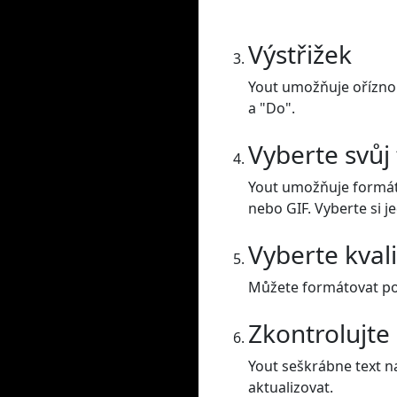
Výstřižek
Yout umožňuje oříznou
a "Do".
Vyberte svůj
Yout umožňuje formát
nebo GIF. Vyberte si j
Vyberte kval
Můžete formátovat posu
Zkontrolujte
Yout seškrábne text na
aktualizovat.