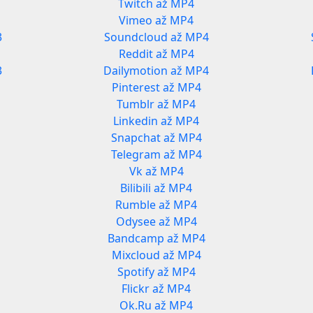
Twitch až MP4
Vimeo až MP4
3
Soundcloud až MP4
Reddit až MP4
3
Dailymotion až MP4
Pinterest až MP4
Tumblr až MP4
Linkedin až MP4
Snapchat až MP4
Telegram až MP4
Vk až MP4
Bilibili až MP4
Rumble až MP4
Odysee až MP4
Bandcamp až MP4
Mixcloud až MP4
Spotify až MP4
Flickr až MP4
Ok.Ru až MP4