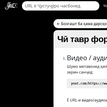
Yo
← Бозгашт ба ҳама дарсҳо
Чӣ тавр фор
Видео / ауд
Шумо метавонед ҳил
зерин санҷед:
 yout.com/https://w
Ё URL-и видео/аудиои