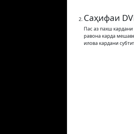
Саҳифаи DV
Пас аз пахш кардани
равона карда мешаве
илова кардани субти