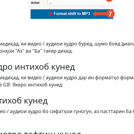
медиҳад, ки видео / аудиои худро буред, шумо бояд диап
ҳои "Аз" ва "Ба" тағир диҳед.
дро интихоб кунед
медиҳад, ки видео / аудиои худро дар ин форматҳо форм
ё GIF. Якеро интихоб кунед.
тихоб кунед
о / аудиои худро бо сифатҳои гуногун, аз пасттарин ба