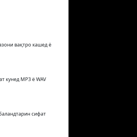
азони вақтро кашед ё
ат кунед MP3 ё WAV
 баландтарин сифат