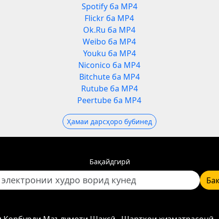
Spotify ба MP4
Flickr ба MP4
Ok.Ru ба MP4
Weibo ба MP4
Youku ба MP4
Niconico ба MP4
Bitchute ба MP4
Rutube ба MP4
Peertube ба MP4
Ҳамаи дарсҳоро бубинед
Бақайдгирӣ
Ба