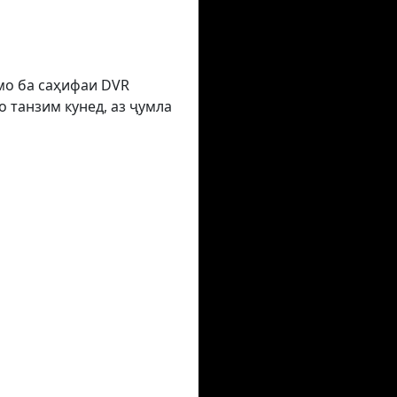
умо ба саҳифаи DVR
 танзим кунед, аз ҷумла