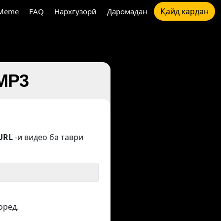
Қайд кардан
Meme
FAQ
Нархгузорӣ
Даромадан
 MP3
URL
-и видео ба таври
оред.