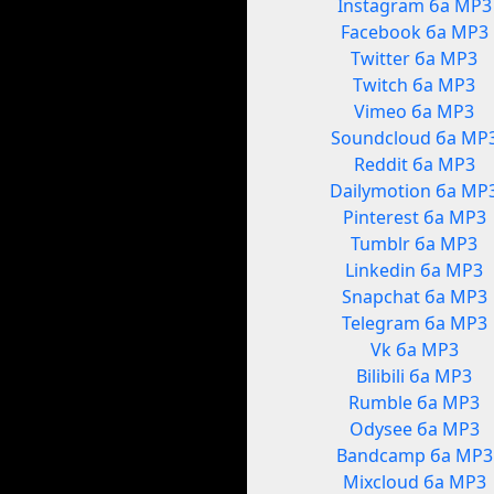
Instagram ба MP3
Facebook ба MP3
Twitter ба MP3
Twitch ба MP3
Vimeo ба MP3
Soundcloud ба MP
Reddit ба MP3
Dailymotion ба MP
Pinterest ба MP3
Tumblr ба MP3
Linkedin ба MP3
Snapchat ба MP3
Telegram ба MP3
Vk ба MP3
Bilibili ба MP3
Rumble ба MP3
Odysee ба MP3
Bandcamp ба MP3
Mixcloud ба MP3