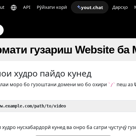
ut
API
Рӯйхати корӣ
Дарсҳо
yout.chat
мати гузариш Website ба
иои худро пайдо кунед
лаи моро бо гузоштани домени мо бо охири
пеш аз
`/`
ww.example.com/path/to/video
 худро нусхабардорӣ кунед ва онро ба сатри ҷустуҷӯ гуз