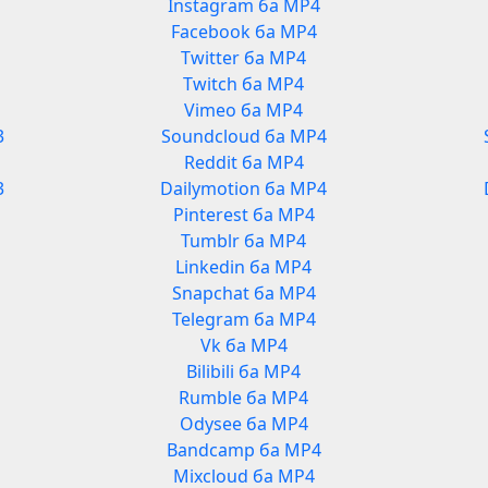
Instagram ба MP4
Facebook ба MP4
Twitter ба MP4
Twitch ба MP4
Vimeo ба MP4
3
Soundcloud ба MP4
Reddit ба MP4
3
Dailymotion ба MP4
Pinterest ба MP4
Tumblr ба MP4
Linkedin ба MP4
Snapchat ба MP4
Telegram ба MP4
Vk ба MP4
Bilibili ба MP4
Rumble ба MP4
Odysee ба MP4
Bandcamp ба MP4
Mixcloud ба MP4