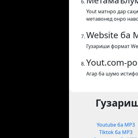
Метамаълум
Yout матнро дар саҳи
метавонед онро навс
Website ба 
Гузариши формат Web
Yout.com-ро
Агар ба шумо истифо
Гузариш
Youtube ба MP3
Tiktok ба MP3