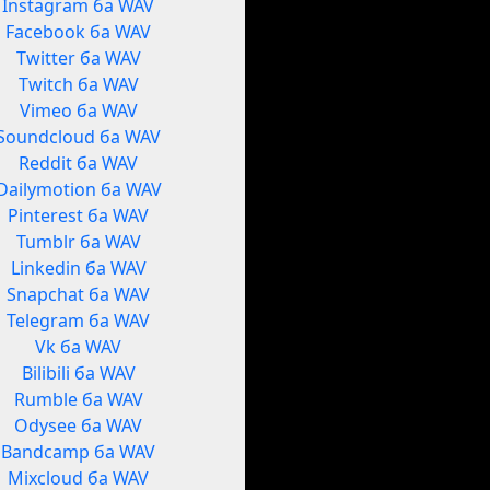
Instagram ба WAV
Facebook ба WAV
Twitter ба WAV
Twitch ба WAV
Vimeo ба WAV
Soundcloud ба WAV
Reddit ба WAV
Dailymotion ба WAV
Pinterest ба WAV
Tumblr ба WAV
Linkedin ба WAV
Snapchat ба WAV
Telegram ба WAV
Vk ба WAV
Bilibili ба WAV
Rumble ба WAV
Odysee ба WAV
Bandcamp ба WAV
Mixcloud ба WAV