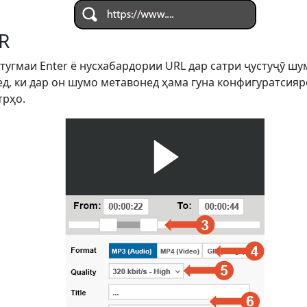
R
 тугмаи Enter ё нусхабардории URL дар сатри ҷустуҷӯ ш
д, ки дар он шумо метавонед ҳама гуна конфигуратсияро
трҳо.