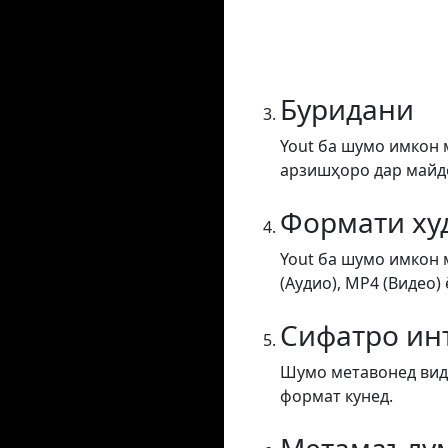
Буридани
Yout ба шумо имкон 
арзишҳоро дар майдон
Формати ху
Yout ба шумо имкон 
(Аудио), MP4 (Видео) 
Сифатро ин
Шумо метавонед виде
формат кунед.