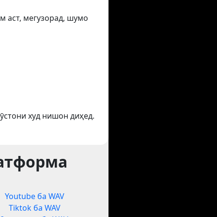
м аст, мегузорад, шумо
ӯстони худ нишон диҳед.
латформа
Youtube ба WAV
Tiktok ба WAV