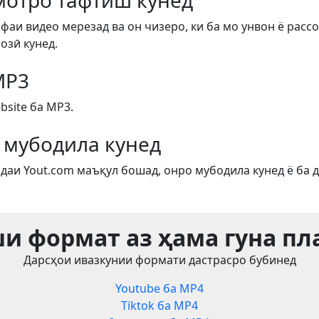
отро тафтиш кунед
фаи видео мерезад ва он чизеро, ки ба мо унвон ё рассо
озӣ кунед.
MP3
site ба MP3.
 мубодила кунед
даи Yout.com маъқул бошад, онро мубодила кунед ё ба д
и формат аз ҳама гуна п
Дарсҳои ивазкунии формати дастрасро бубинед
Youtube ба MP4
Tiktok ба MP4