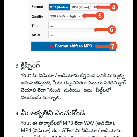
క్లిప్పింగ్
Yout మీ వీడియో / ఆడియోను కత్తిరించడానికి మిమ్మల్ని
అనుమతిస్తుంది, మీరు తప్పనిసరిగా సమయ పరిధిని డ్రాగ్
చేయాలి లేదా "నుండి" మరియు "ఇటు" ఫీల్డ్‌లలో
విలువలను మార్చాలి.
మీ ఆకృతిని ఎంచుకోండి
Yout ఈ ఫార్మాట్‌లలో MP3 లేదా WAV (ఆడియో),
MP4 (వీడియో) లేదా GIFలో మీ వీడియో / ఆడియోను