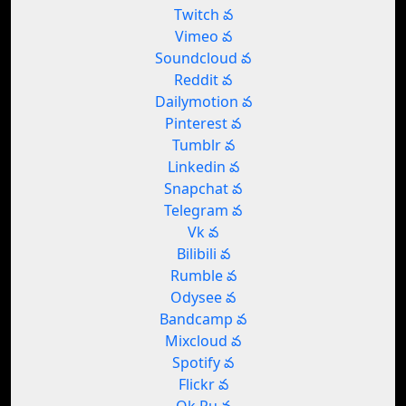
Twitch వ
Vimeo వ
Soundcloud వ
Reddit వ
Dailymotion వ
Pinterest వ
Tumblr వ
Linkedin వ
Snapchat వ
Telegram వ
Vk వ
Bilibili వ
Rumble వ
Odysee వ
Bandcamp వ
Mixcloud వ
Spotify వ
Flickr వ