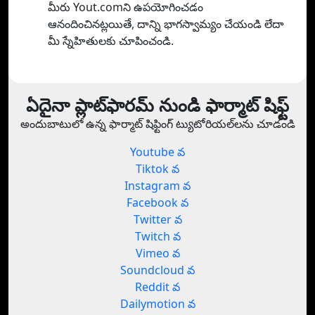
మీరు Yout.comని ఉపయోగించడం
ఆనందించినట్లయితే, దాన్ని భాగస్వామ్యం చేయండి లేదా
మీ స్నేహితులకు చూపించండి.
ఏదైనా ప్లాట్‌ఫారమ్ నుండి ఫార్మాట్ షిఫ్ట్
అందుబాటులో ఉన్న ఫార్మాట్ షిఫ్టింగ్ ట్యుటోరియల్‌లను చూడండి
Youtube వ
Tiktok వ
Instagram వ
Facebook వ
Twitter వ
Twitch వ
Vimeo వ
Soundcloud వ
Reddit వ
Dailymotion వ