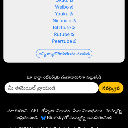
Ok.Ru వ
Weibo వ
Youku వ
Niconico వ
Bitchute వ
Rutube వ
Peertube వ
అన్ని ట్యుటోరియల్‌లను చూడండి
మా వార్తా నెట్‌వర్క్‌కు చందాదారునిగా పెట్టుకోండి
సబ్‌స్క్రైబ్
మా గురించి
API
గోప్యతా విధానం
సేవా నిబంధనలు
మమ్మల్ని
సంప్రదించండి
BlueSkyలో మమ్మల్ని అనుసరించండి