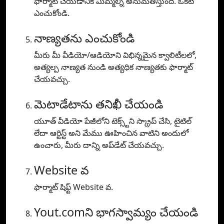
ఫార్మాట్ చేయడానికి మిమ్మల్ని అనుమతిస్తుంది. ఒకటి
ఎంచుకోండి.
నాణ్యతను ఎంచుకోండి
మీరు మీ వీడియో/ఆడియోని విభిన్నమైన క్వాలిటీలలో,
అత్యల్ప నాణ్యత నుండి అత్యధిక నాణ్యతకు ఫార్మాట్
చేయవచ్చు.
మెటాడేటాను తనిఖీ చేయండి
యూత్ వీడియో పేజీలోని టెక్స్ట్‌ని స్క్రాప్ చేసి, టైటిల్
లేదా ఆర్టిస్ట్ అని మేము ఊహించిన వాటిని అందులో
ఉంచారు, మీరు దాన్ని అప్‌డేట్ చేయవచ్చు.
Website వ
ఫార్మాట్ షిఫ్ట్ Website వ.
Yout.comని భాగస్వామ్యం చేయండి