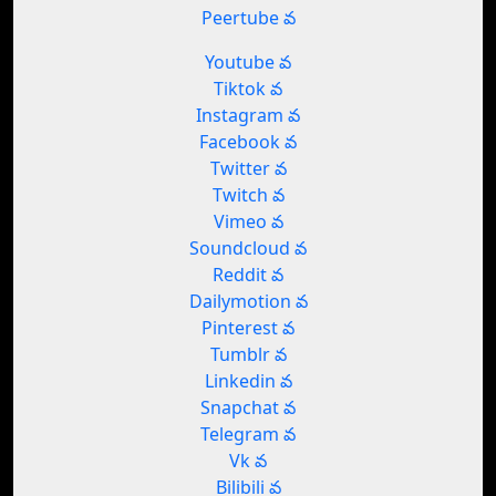
Peertube వ
Youtube వ
Tiktok వ
Instagram వ
Facebook వ
Twitter వ
Twitch వ
Vimeo వ
Soundcloud వ
Reddit వ
Dailymotion వ
Pinterest వ
Tumblr వ
Linkedin వ
Snapchat వ
Telegram వ
Vk వ
Bilibili వ