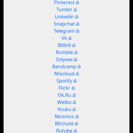
Pinterest వ
Tumblr వ
Linkedin వ
Snapchat వ
Telegram వ
Vk వ
Bilibili వ
Rumble వ
Odysee వ
Bandcamp వ
Mixcloud వ
Spotify వ
Flickr వ
Ok.Ru వ
Weibo వ
Youku వ
Niconico వ
Bitchute వ
Rutube వ