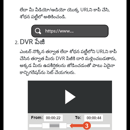
లేదా మీ వీడియో/ఆడియో యొక్క URLని కాపీ చేసి,
శోధన పట్టీలో అతికించండి.
DVR పేజీ
ఎంటర్ నొక్కిన తర్వాత లేదా శోధన పట్టీలోని URLని కాపీ
చేసిన తర్వాత మీరు DVR పేజీకి దారి మళ్లించబడతారు,
అక్కడ మీరు ఉపశీర్షికలను జోడించడంతో పాటు ఏదైనా
కాన్ఫిగరేషన్‌ను సెట్ చేయగలరు.