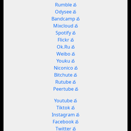
Rumble వ
Odysee వ
Bandcamp వ
Mixcloud వ
Spotify వ
Flickr వ
Ok.Ru వ
Weibo వ
Youku వ
Niconico వ
Bitchute వ
Rutube వ
Peertube వ
Youtube వ
Tiktok వ
Instagram వ
Facebook వ
Twitter వ