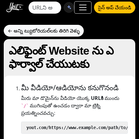
సైన్ అప్ చేయండి
← అన్ని ట్యుటోరియల్‌లకు తిరిగి వెళ్ళు
ఎలిఫైంట్ Website ను ఎ
ఫార్వాల్ చేయుటకు
మీ వీడియో/ఆడియోను కనుగొనండి
మీరు మా డొమైన్‌ను వీడియో యొక్క
URLకి
ముందు
ముగింపుతో ఉంచడం ద్వారా మా ట్రిక్ని
`/`
ప్రయత్నించవచ్చు:
 yout.com/https://www.example.com/path/to/vide