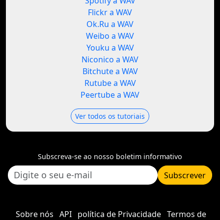
Spotify a WAV
Flickr a WAV
Ok.Ru a WAV
Weibo a WAV
Youku a WAV
Niconico a WAV
Bitchute a WAV
Rutube a WAV
Peertube a WAV
Ver todos os tutoriais
Subscreva-se ao nosso boletim informativo
Subscrever
Sobre nós
API
política de Privacidade
Termos de