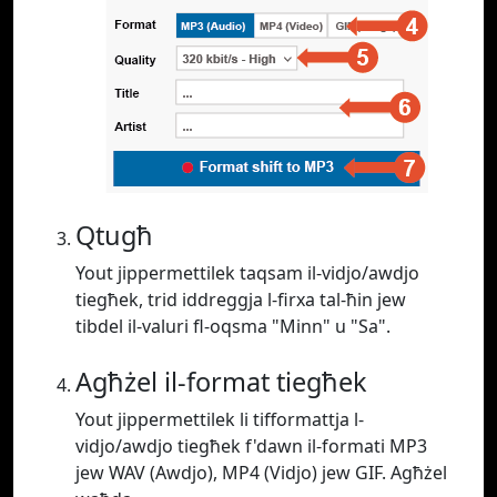
Qtugħ
Yout jippermettilek taqsam il-vidjo/awdjo
tiegħek, trid iddreggja l-firxa tal-ħin jew
tibdel il-valuri fl-oqsma "Minn" u "Sa".
Agħżel il-format tiegħek
Yout jippermettilek li tifformattja l-
vidjo/awdjo tiegħek f'dawn il-formati MP3
jew WAV (Awdjo), MP4 (Vidjo) jew GIF. Agħżel