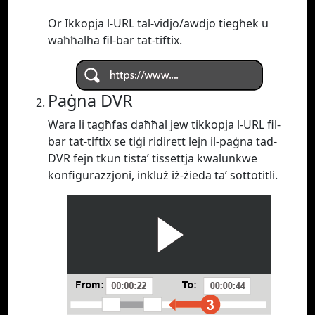
Or Ikkopja l-URL tal-vidjo/awdjo tiegħek u
waħħalha fil-bar tat-tiftix.
Paġna DVR
Wara li tagħfas daħħal jew tikkopja l-URL fil-
bar tat-tiftix se tiġi ridirett lejn il-paġna tad-
DVR fejn tkun tista’ tissettja kwalunkwe
konfigurazzjoni, inkluż iż-żieda ta’ sottotitli.