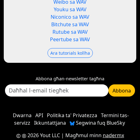
Weibo sa WAV
Youku sa WAV
Niconico sa WAV
Bitchute sa WAV
Rutube sa WAV
Peertube sa WAV
Ara tutorials kollha
Abbona għan-newsletter tagħna
Abbona
Dwarna
API
Politika ta' Privatezza
Termini tas-
servizz
Ikkuntattjana
Segwina fuq BlueSky
2026 Yout LLC
| Magħmul minn
nadermx