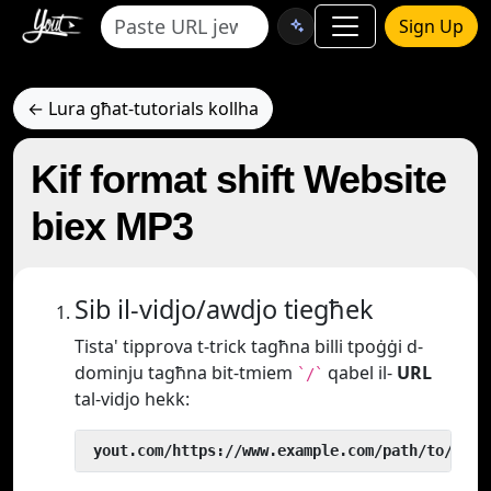
Sign Up
← Lura għat-tutorials kollha
Kif format shift Website
biex MP3
Sib il-vidjo/awdjo tiegħek
Tista' tipprova t-trick tagħna billi tpoġġi d-
dominju tagħna bit-tmiem
qabel il-
URL
`/`
tal-vidjo hekk:
 yout.com/https://www.example.com/path/to/vide