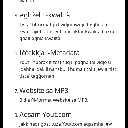
waħda.
Agħżel il-kwalità
Tista' tifformattja l-vidjo/awdjo tiegħek fi
kwalitajiet differenti, mill-iktar kwalità baxxa
għall-ogħla kwalità.
Iċċekkja l-Metadata
Yout jinbarax it-test fuq il-paġna tal-vidjo u
jdaħħal dak li naħsbu li huma titolu jew artist,
tista' taġġornah.
Website sa MP3
Bidla fil-format Website sa MP3.
Aqsam Yout.com
Jekk ħadt gost tuża Yout.com aqsamha jew