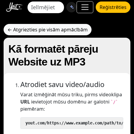
Reģistrēties
← Atgriezties pie visām apmācībām
Kā formatēt pāreju
Website uz MP3
Atrodiet savu video/audio
Varat izmēģināt mūsu triku, pirms videoklipa
URL
ievietojot mūsu domēnu ar galotni
`/`
piemēram:
 yout.com/https://www.example.com/path/to/vide