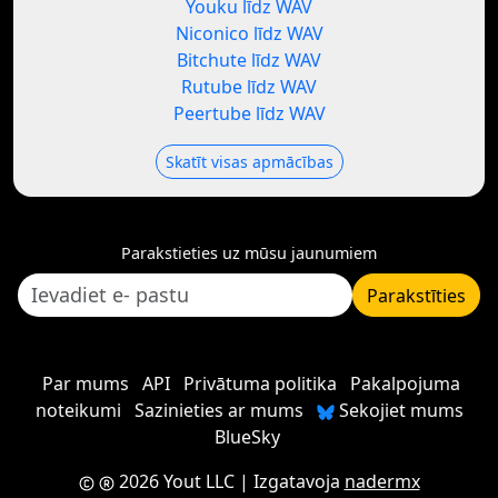
Youku līdz WAV
Niconico līdz WAV
Bitchute līdz WAV
Rutube līdz WAV
Peertube līdz WAV
Skatīt visas apmācības
Parakstieties uz mūsu jaunumiem
Parakstīties
Par mums
API
Privātuma politika
Pakalpojuma
noteikumi
Sazinieties ar mums
Sekojiet mums
BlueSky
2026 Yout LLC
| Izgatavoja
nadermx