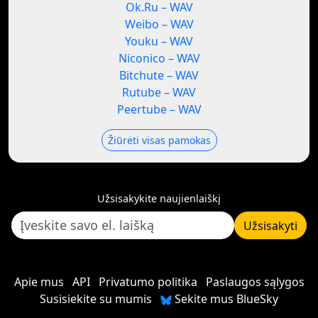
Ok.Ru – WAV
Weibo – WAV
Youku – WAV
Niconico – WAV
Bitchute – WAV
Rutube – WAV
Peertube – WAV
Žiūrėti visas pamokas
Užsisakykite naujienlaiškį
Užsisakyti
Apie mus
API
Privatumo politika
Paslaugos sąlygos
Susisiekite su mumis
Sekite mus BlueSky