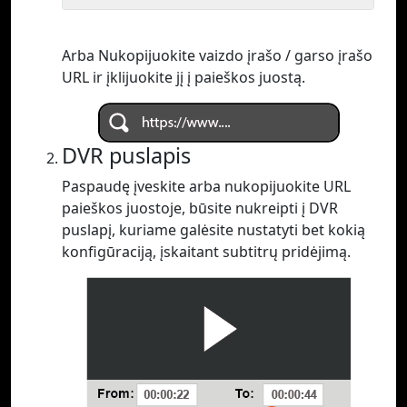
Arba Nukopijuokite vaizdo įrašo / garso įrašo
URL ir įklijuokite jį į paieškos juostą.
DVR puslapis
Paspaudę įveskite arba nukopijuokite URL
paieškos juostoje, būsite nukreipti į DVR
puslapį, kuriame galėsite nustatyti bet kokią
konfigūraciją, įskaitant subtitrų pridėjimą.