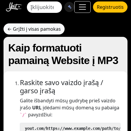
Registruotis
← Grįžti į visas pamokas
Kaip formatuoti
pamainą Website į MP3
Raskite savo vaizdo įrašą /
garso įrašą
Galite išbandyti mūsų gudrybę prieš vaizdo
įrašo
URL
įdėdami mūsų domeną su pabaiga
pavyzdžiui:
`/`
 yout.com/https://www.example.com/path/to/vide