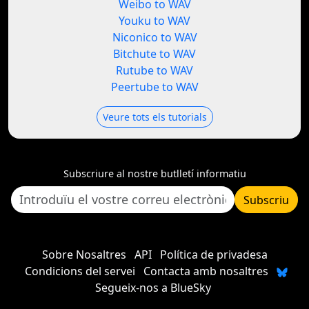
Weibo to WAV
Youku to WAV
Niconico to WAV
Bitchute to WAV
Rutube to WAV
Peertube to WAV
Veure tots els tutorials
Subscriure al nostre butlletí informatiu
Subscriu
Sobre Nosaltres
API
Política de privadesa
Condicions del servei
Contacta amb nosaltres
Segueix-nos a BlueSky