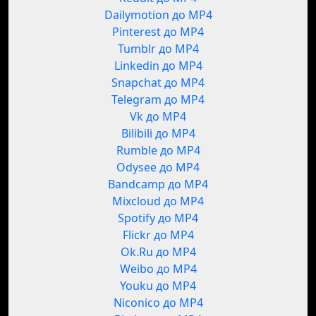
Dailymotion до MP4
Pinterest до MP4
Tumblr до MP4
Linkedin до MP4
Snapchat до MP4
Telegram до MP4
Vk до MP4
Bilibili до MP4
Rumble до MP4
Odysee до MP4
Bandcamp до MP4
Mixcloud до MP4
Spotify до MP4
Flickr до MP4
Ok.Ru до MP4
Weibo до MP4
Youku до MP4
Niconico до MP4