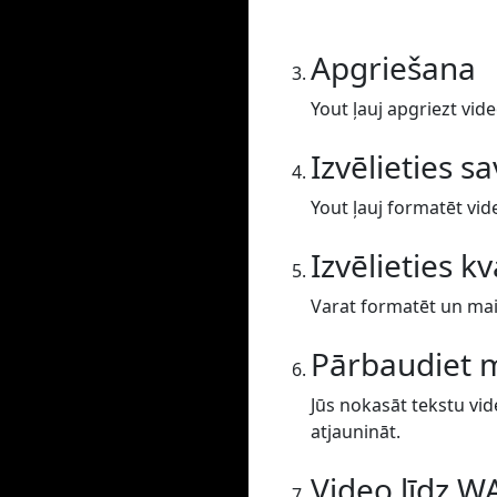
Apgriešana
Yout ļauj apgriezt vide
Izvēlieties s
Yout ļauj formatēt vid
Izvēlieties kv
Varat formatēt un main
Pārbaudiet 
Jūs nokasāt tekstu vid
atjaunināt.
Video līdz W