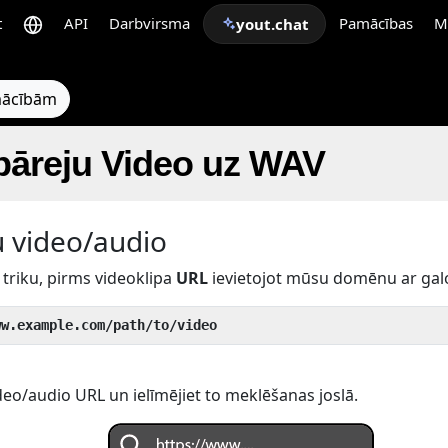
t
API
Darbvirsma
Pamācības
M
yout.chat
pmācībām
pāreju Video uz WAV
u video/audio
triku, pirms videoklipa
URL
ievietojot mūsu domēnu ar gal
ww.example.com/path/to/video
eo/audio URL un ielīmējiet to meklēšanas joslā.