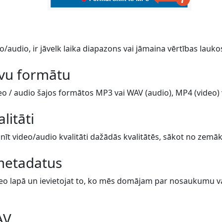
o/audio, ir jāvelk laika diapazons vai jāmaina vērtības lauko
avu formātu
eo / audio šajos formātos MP3 vai WAV (audio), MP4 (video) va
alitāti
īt video/audio kvalitāti dažādās kvalitātēs, sākot no zemāk
metadatus
eo lapā un ievietojat to, ko mēs domājam par nosaukumu vai 
AV