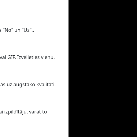
s “No” un “Uz”..
i GIF. Izvēlieties vienu.
ās uz augstāko kvalitāti.
izpildītāju, varat to