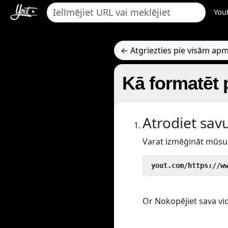
You
← Atgriezties pie visām a
Kā formatēt 
Atrodiet sav
Varat izmēģināt mūsu 
 yout.com/https://w
Or Nokopējiet sava vid