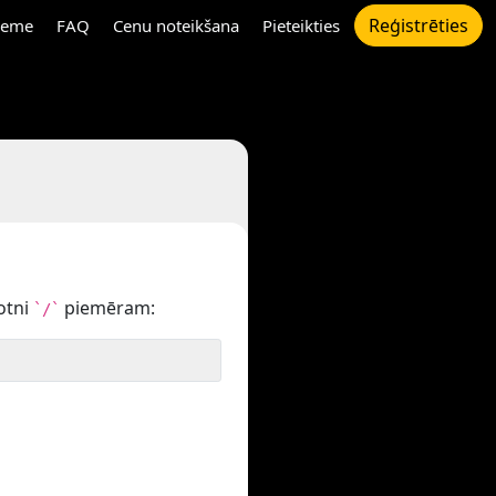
Reģistrēties
eme
FAQ
Cenu noteikšana
Pieteikties
otni
piemēram:
`/`