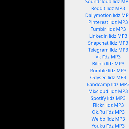
Soundcloud līdz MP
Reddit līdz MP3
Dailymotion līdz MP
Pinterest līdz MP3
Tumblr līdz MP3
Linkedin līdz MP3
Snapchat līdz MP3
Telegram līdz MP3
Vk līdz MP3
Bilibili līdz MP3
Rumble līdz MP3
Odysee līdz MP3
Bandcamp līdz MP
Mixcloud līdz MP3
Spotify līdz MP3
Flickr līdz MP3
Ok.Ru līdz MP3
Weibo līdz MP3
Youku līdz MP3