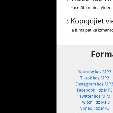
Formāta maiņa Video l
Kopīgojiet v
Ja jums patika izmanto
Formā
Youtube līdz MP3
Tiktok līdz MP3
Instagram līdz MP
Facebook līdz MP3
Twitter līdz MP3
Twitch līdz MP3
Vimeo līdz MP3