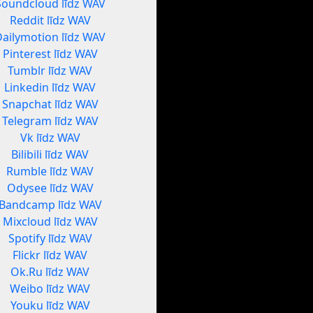
Soundcloud līdz WAV
Reddit līdz WAV
Dailymotion līdz WAV
Pinterest līdz WAV
Tumblr līdz WAV
Linkedin līdz WAV
Snapchat līdz WAV
Telegram līdz WAV
Vk līdz WAV
Bilibili līdz WAV
Rumble līdz WAV
Odysee līdz WAV
Bandcamp līdz WAV
Mixcloud līdz WAV
Spotify līdz WAV
Flickr līdz WAV
Ok.Ru līdz WAV
Weibo līdz WAV
Youku līdz WAV