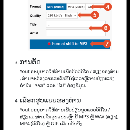
ການຕັດ
Yout ອະ​ນຸ​ຍາດ​ໃຫ້​ທ່ານ​ເພື່ອ​ຕັດ​ວິ​ດີ​ໂອ / ສຽງ​ຂອງ​ທ່ານ​
, ທ່ານ​ຈະ​ຕ້ອງ​ລາກ​ລະ​ດັບ​ທີ່​ໃຊ້​ເວ​ລາ​ຫຼື​ການ​ປ່ຽນ​ແປງ​
ຄ່າ​ໃນ "ຈາກ​" ແລະ "ໄປ​" ຊ່ອງ​ຂໍ້​ມູນ.
ເລືອກຮູບແບບຂອງທ່ານ
Yout ອະ​ນຸ​ຍາດ​ໃຫ້​ທ່ານ​ເພື່ອ​ປ່ຽນ​ຮູບ​ແບບ​ວິ​ດີ​ໂອ /
ສຽງ​ຂອງ​ທ່ານ​ໃນ​ຮູບ​ແບບ​ເຫຼົ່າ​ນີ້ MP3 ຫຼື WAV (ສຽງ​)​,
MP4 (ວິ​ດີ​ໂອ​) ຫຼື GIF​. ເລືອກອັນນຶ່ງ.