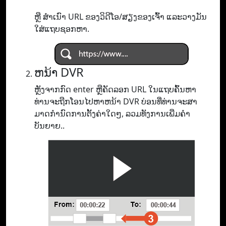
ຫຼື ສຳເນົາ URL ຂອງວິດີໂອ/ສຽງຂອງເຈົ້າ ແລະວາງມັນ
ໃສ່ແຖບຊອກຫາ.
ຫນ້າ DVR
ຫຼັງຈາກກົດ enter ຫຼືຄັດລອກ URL ໃນແຖບຄົ້ນຫາ
ທ່ານຈະຖືກໂອນໄປຫາຫນ້າ DVR ບ່ອນທີ່ທ່ານຈະສາ
ມາດກໍານົດການຕັ້ງຄ່າໃດໆ, ລວມທັງການເພີ່ມຄໍາ
ບັນຍາຍ..