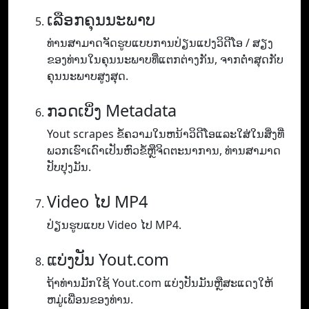
ເລືອກຄຸນນະພາບ
ທ່ານ​ສາ​ມາດ​ຈັດ​ຮູບ​ແບບ​ການ​ປ່ຽນ​ແປງ​ວິ​ດີ​ໂອ / ສຽງ​
ຂອງ​ທ່ານ​ໃນ​ຄຸນ​ນະ​ພາບ​ທີ່​ແຕກ​ຕ່າງ​ກັນ​, ຈາກ​ຕ​່​ໍາ​ສຸດ​ກັບ​
ຄຸນ​ນະ​ພາບ​ສູງ​ສຸດ​.
ກວດເບິ່ງ Metadata
Yout scrapes ຂໍ້ຄວາມໃນຫນ້າວິດີໂອແລະໃສ່ໃນສິ່ງທີ່
ພວກເຮົາເດົາເປັນຫົວຂໍ້ຫຼືຈິດຕະນາການ, ທ່ານສາມາດ
ປັບປຸງມັນ.
Video ໄປ MP4
ປ່ຽນຮູບແບບ Video ໄປ MP4.
ແບ່ງປັນ Yout.com
ຖ້າທ່ານມັກໃຊ້ Yout.com ແບ່ງປັນມັນຫຼືສະແດງໃຫ້
ຫມູ່ເພື່ອນຂອງທ່ານ.