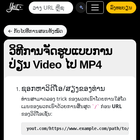
ລົງທະບຽນ
← ກັບໄປທີ່ການສອນທັງໝົດ
ວິທີການຈັດຮູບແບບການ
ປ່ຽນ Video ໄປ MP4
ຊອກຫາວິດີໂອ/ສຽງຂອງທ່ານ
ທ່ານສາມາດລອງ trick ຂອງພວກເຮົາໂດຍການໃສ່ໂດ
ເມນຂອງພວກເຮົາດ້ວຍການສິ້ນສຸດ
ກ່ອນ
URL
`/`
ຂອງວິດີໂອເຊັ່ນ:
 yout.com/https://www.example.com/path/to/vide