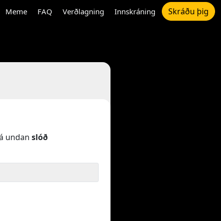
Skráðu þig
Meme
FAQ
Verðlagning
Innskráning
á undan
slóð