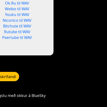
Ok.Ru til WAV
Weibo til WAV
Youku til WAV
Niconico til WAV
Bitchute til WAV
Rutube til WAV
Peertube til WAV
skrifandi
gstu með okkur á BlueSky