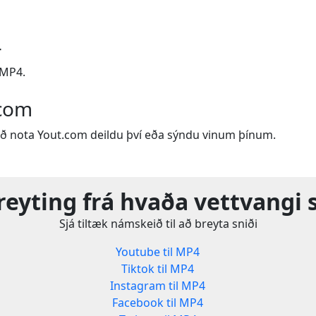
4
 MP4.
.com
ð nota Yout.com deildu því eða sýndu vinum þínum.
reyting frá hvaða vettvangi 
Sjá tiltæk námskeið til að breyta sniði
Youtube til MP4
Tiktok til MP4
Instagram til MP4
Facebook til MP4