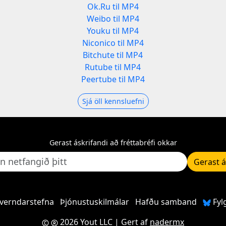
Ok.Ru til MP4
Weibo til MP4
Youku til MP4
Niconico til MP4
Bitchute til MP4
Rutube til MP4
Peertube til MP4
Sjá öll kennsluefni
Gerast áskrifandi að fréttabréfi okkar
Gerast á
verndarstefna
Þjónustuskilmálar
Hafðu samband
Fyl
2026 Yout LLC
| Gert af
nadermx