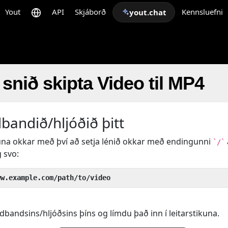
Yout
API
Skjáborð
Kennsluefni
yout.chat
 snið skipta Video til MP4
andið/hljóðið þitt
una okkar með því að setja lénið okkar með endingunni
`/`
 svo:
ww.example.com/path/to/video
bandsins/hljóðsins þíns og límdu það inn í leitarstikuna.