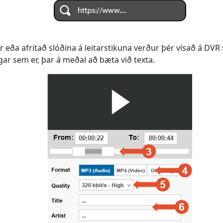
ter eða afritað slóðina á leitarstikuna verður þér vísað á D
ingar sem er, þar á meðal að bæta við texta.