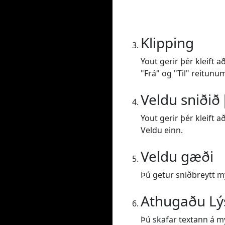
Klipping
Yout gerir þér kleift 
"Frá" og "Til" reitunu
Veldu sniðið 
Yout gerir þér kleift 
Veldu einn.
Veldu gæði
Þú getur sniðbreytt 
Athugaðu Lý
Þú skafar textann á m