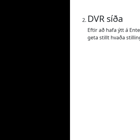
DVR síða
Eftir að hafa ýtt á En
geta stillt hvaða still