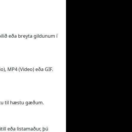
bilið eða breyta gildunum í
o), MP4 (Video) eða GIF.
tu til hæstu gæðum.
ill eða listamaður, þú