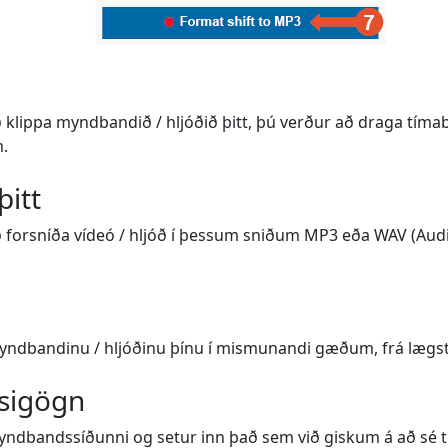
að klippa myndbandið / hljóðið þitt, þú verður að draga tíma
m.
þitt
að forsníða vídeó / hljóð í þessum sniðum MP3 eða WAV (Audi
myndbandinu / hljóðinu þínu í mismunandi gæðum, frá lægs
sigögn
yndbandssíðunni og setur inn það sem við giskum á að sé tit