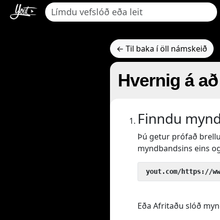
← Til baka í öll námskeið
Hvernig á að
Finndu myndb
Þú getur prófað brell
myndbandsins eins og
 yout.com/https://w
Eða Afritaðu slóð mynd