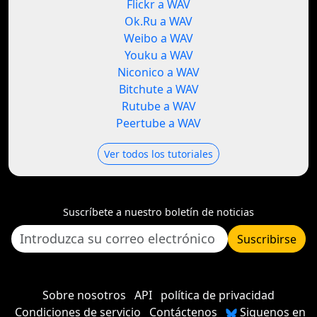
Flickr a WAV
Ok.Ru a WAV
Weibo a WAV
Youku a WAV
Niconico a WAV
Bitchute a WAV
Rutube a WAV
Peertube a WAV
Ver todos los tutoriales
Suscríbete a nuestro boletín de noticias
Suscribirse
Sobre nosotros
API
política de privacidad
Condiciones de servicio
Contáctenos
Siguenos en