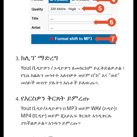
ክሊፕ ማድረግ
Yout ቪዲዮዎን / ኦዲዮዎን ለመከርከም ይፈቅድልዎታል ፣
የጊዜ ክልሉን መጎተት አለብዎት ወይም በ"ከ" እና "ወደ"
መስኮች ውስጥ ያሉትን እሴቶች ይለውጡ።.
የእርስዎን ቅርጸት ይምረጡ
Yout ቪዲዮ/ኦዲዮዎን በ MP3 ወይም WAV (ኦዲዮ)፣
MP4 (ቪዲዮ) ወይም ጂአይኤፍ ቅርጸት እንዲቀርጹ
ያስችልዎታል። አንዱን ይምረጡ።