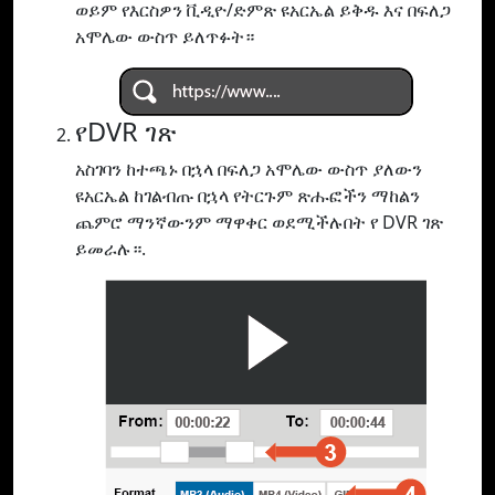
ወይም የእርስዎን ቪዲዮ/ድምጽ ዩአርኤል ይቅዱ እና በፍለጋ
አሞሌው ውስጥ ይለጥፉት።
የDVR ገጽ
አስገባን ከተጫኑ በኋላ በፍለጋ አሞሌው ውስጥ ያለውን
ዩአርኤል ከገልብጡ በኋላ የትርጉም ጽሑፎችን ማከልን
ጨምሮ ማንኛውንም ማዋቀር ወደሚችሉበት የ DVR ገጽ
ይመራሉ።.