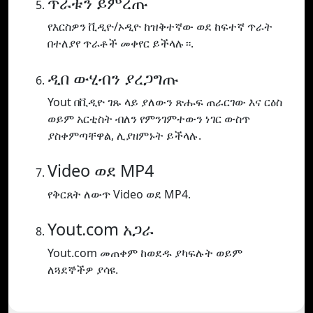
ጥራቱን ይምረጡ
የእርስዎን ቪዲዮ/ኦዲዮ ከዝቅተኛው ወደ ከፍተኛ ጥራት
በተለያየ ጥራቶች መቀየር ይችላሉ።.
ዲበ ውሂብን ያረጋግጡ
Yout በቪዲዮ ገጹ ላይ ያለውን ጽሑፍ ጠራርገው እና ርዕስ
ወይም አርቲስት ብለን የምንገምተውን ነገር ውስጥ
ያስቀምጣቸዋል, ሊያዘምኑት ይችላሉ.
Video ወደ MP4
የቅርጸት ለውጥ Video ወደ MP4.
Yout.com አጋራ
Yout.com መጠቀም ከወደዱ ያካፍሉት ወይም
ለጓደኞችዎ ያሳዩ.