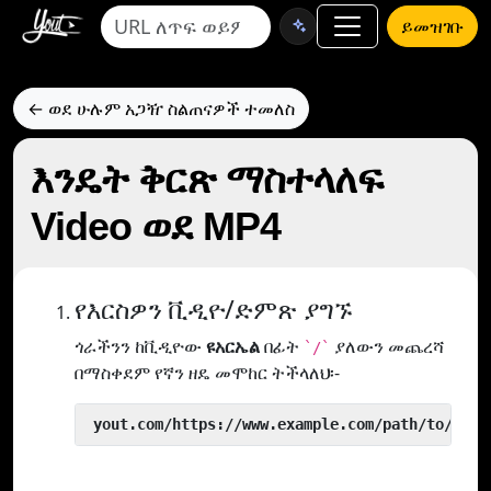
ይመዝገቡ
← ወደ ሁሉም አጋዥ ስልጠናዎች ተመለስ
እንዴት ቅርጽ ማስተላለፍ
Video ወደ MP4
የእርስዎን ቪዲዮ/ድምጽ ያግኙ
ጎራችንን ከቪዲዮው
ዩአርኤል
በፊት
ያለውን መጨረሻ
`/`
በማስቀደም የኛን ዘዴ መሞከር ትችላለህ፡-
 yout.com/https://www.example.com/path/to/vide