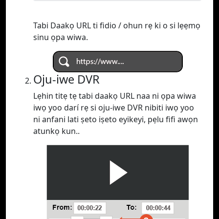
Tabi Daakọ URL ti fidio / ohun rẹ ki o si lẹẹmọ
sinu ọpa wiwa.
Oju-iwe DVR
Lẹhin titẹ tẹ tabi daakọ URL naa ni ọpa wiwa
iwọ yoo darí rẹ si oju-iwe DVR nibiti iwọ yoo
ni anfani lati ṣeto iṣeto eyikeyi, pẹlu fifi awọn
atunkọ kun..