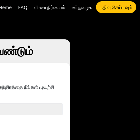
பதிவு செய்யவும்
Meme
FAQ
விலை நிர்ணயம்
உள்நுழைக
ேண்டும்
திரத்தை நீங்கள் முயற்சி