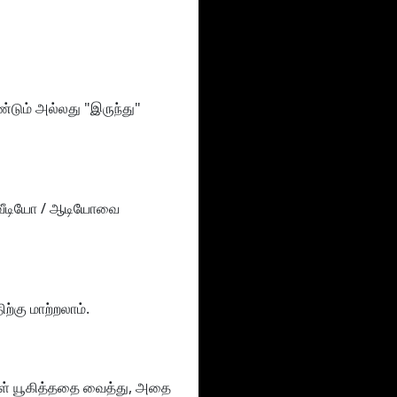
்டும் அல்லது "இருந்து"
 வீடியோ / ஆடியோவை
்கு மாற்றலாம்.
்கள் யூகித்ததை வைத்து, அதை