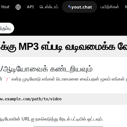
Yout
API
டெஸ்க்டாப்
பயிற்சிகள்
yout.chat
ரும்பு
 க்கு MP3 எப்படி வடிவமைக்க வ
யோ/ஆடியோவைக் கண்டறியவும்
ன்
என்ற முடிவோடு எங்கள் டொமைனை வைப்பதன் மூலம் எங்கள் தந்
`/`
ww.example.com/path/to/video
ியோவின் URL ஐ நகலெடுத்து தேடல் பட்டியில் ஒட்டவும்.