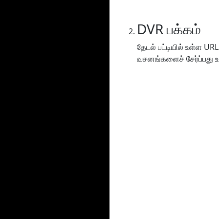
DVR பக்கம்
தேடல் பட்டியில் உள்ள URL
வசனங்களைச் சேர்ப்பது உட