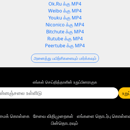
Ok.Ru க்கு MP4
Weibo க்கு MP4
Youku க்கு MP4
Niconico க்கு MP4
Bitchute க்கு MP4
Rutube க்கு MP4
Peertube க்கு MP4
அனைத்து பயிற்சிகளையும் பார்க்கவும்
எங்கள் செய்தித்தாளின் உறுப்பினராகுக
உறுப
ிமைக் கொள்கை
சேவை விதிமுறைகள்
எங்களை தொடர்பு கொள்ளவு
பின்தொடரவும்