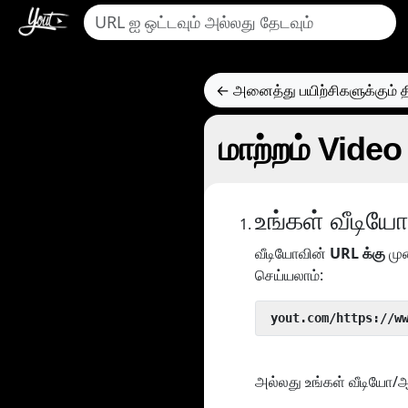
← அனைத்து பயிற்சிகளுக்கும் தி
மாற்றம் Video
உங்கள் வீடி
வீடியோவின்
URL க்கு
மு
செய்யலாம்:
 yout.com/https://w
அல்லது உங்கள் வீடியோ/ஆட