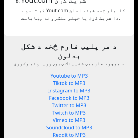
Yout.com شریک کړئ
که تاسو د Yout.com کارولو څخه خوند اخلئ
دا شریک کړئ یا خپلو ملګرو ته وښایاست.
د هر پلیټ فارم څخه د شکل
بدلون
د موجود فارمیټ شفټینګ ټیوټوریلونه وګورئ
Youtube to MP3
Tiktok to MP3
Instagram to MP3
Facebook to MP3
Twitter to MP3
Twitch to MP3
Vimeo to MP3
Soundcloud to MP3
Reddit to MP3