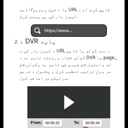
یا د خپل ویډیو/آډیو URL کاپي کړئ او د
لټون بار کې یې پیسټ کړئ.
د DVR پاڼه
د لټون بار کې د URL دننه کولو یا کاپي
کولو فشار وروسته تاسو به د DVR پا pageې
ته واستول شئ چیرې چې تاسو به وکولی شئ
هر ډول ترتیب تنظیم کړئ ، پشمول د فرعي
سرلیکونو اضافه کول.