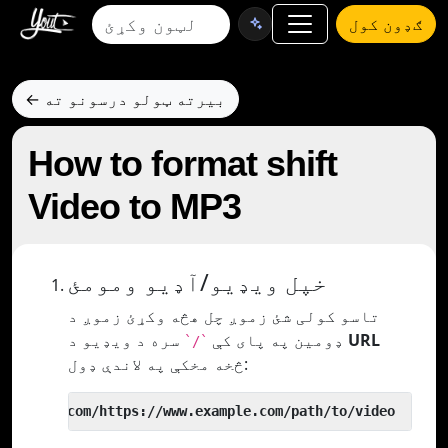
ګډون کول
← بیرته ټولو درسونو ته
How to format shift
Video to MP3
خپل ویډیو/آډیو ومومئ
تاسو کولی شئ زموږ چل هڅه وکړئ زموږ د
URL
سره د ویډیو د
ډومین په پای کې
`/`
څخه مخکې په لاندې ډول:
 yout.com/https://www.example.com/path/to/video