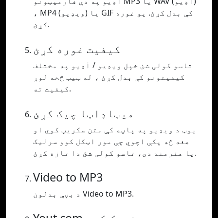
آډیو په دې فارمیټونو MP3 یا WAV (آډیو)
، MP4 (ویډیو) یا GIF کې بدل کړئ. یو غوره
کړئ.
کیفیت غوره کړئ
تاسو کولی شئ خپل ویډیو / آډیو په مختلف
کیفیتونو کې بدل کړئ ، له ټیټ څخه لوړ
کیفیت ته.
میټاډاټا چیک کړئ
یوټ د ویډیو په پاڼه کې متن سکریپ کوي او
هغه څه پکې اچوي چې موږ اټکل کوو سرلیک
یا هنرمند دی، تاسو کولی شئ دا تازه کړئ.
Video to MP3
د بڼې بدلون Video to MP3.