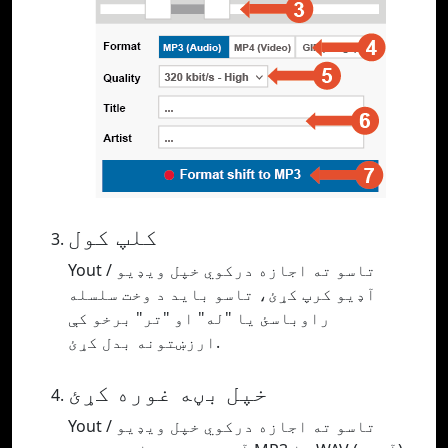
کلپ کول
Yout تاسو ته اجازه درکوي خپل ویډیو /
آډیو کرپ کړئ، تاسو باید د وخت سلسله
راوباسئ یا "له" او "تر" برخو کې
ارزښتونه بدل کړئ.
خپل بڼه غوره کړئ
Yout تاسو ته اجازه درکوي خپل ویډیو /