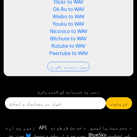
Flickr to WAV
Ok.Ru to WAV
Weibo to WAV
Youku to WAV
Niconico to WAV
Bitchute to WAV
Rutube to WAV
Peertube to WAV
ټول درسونه وګورئ
زموږ په خبرپاڼه کې ګډون وکړئ
غړیتوب
د محرمیت پالیسي
د خدمت شرطونه
API
زموږ په اړه
موږ سره اړیکه ونیسئ
موږ په BlueSky کې تعقیب