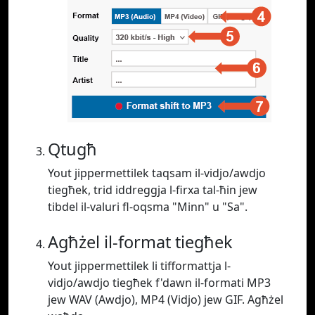
Qtugħ
Yout jippermettilek taqsam il-vidjo/awdjo
tiegħek, trid iddreggja l-firxa tal-ħin jew
tibdel il-valuri fl-oqsma "Minn" u "Sa".
Agħżel il-format tiegħek
Yout jippermettilek li tifformattja l-
vidjo/awdjo tiegħek f'dawn il-formati MP3
jew WAV (Awdjo), MP4 (Vidjo) jew GIF. Agħżel