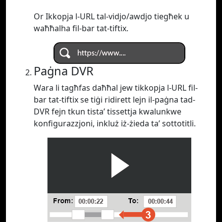
Or Ikkopja l-URL tal-vidjo/awdjo tiegħek u
waħħalha fil-bar tat-tiftix.
Paġna DVR
Wara li tagħfas daħħal jew tikkopja l-URL fil-
bar tat-tiftix se tiġi ridirett lejn il-paġna tad-
DVR fejn tkun tista’ tissettja kwalunkwe
konfigurazzjoni, inkluż iż-żieda ta’ sottotitli.