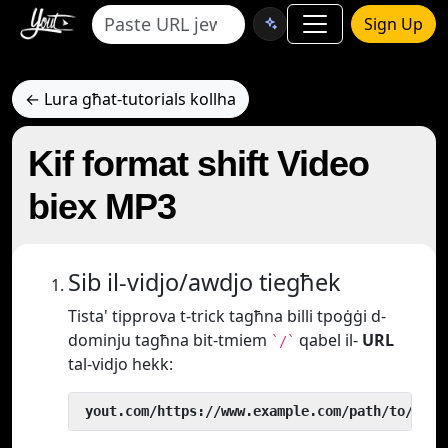
Sign Up
← Lura għat-tutorials kollha
Kif format shift Video
biex MP3
Sib il-vidjo/awdjo tiegħek
Tista' tipprova t-trick tagħna billi tpoġġi d-
dominju tagħna bit-tmiem
qabel il-
URL
`/`
tal-vidjo hekk:
 yout.com/https://www.example.com/path/to/vide