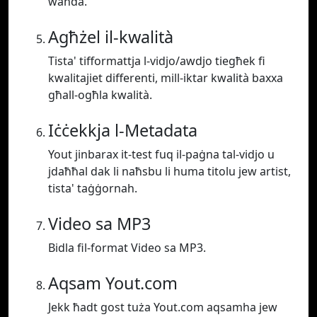
waħda.
Agħżel il-kwalità
Tista' tifformattja l-vidjo/awdjo tiegħek fi
kwalitajiet differenti, mill-iktar kwalità baxxa
għall-ogħla kwalità.
Iċċekkja l-Metadata
Yout jinbarax it-test fuq il-paġna tal-vidjo u
jdaħħal dak li naħsbu li huma titolu jew artist,
tista' taġġornah.
Video sa MP3
Bidla fil-format Video sa MP3.
Aqsam Yout.com
Jekk ħadt gost tuża Yout.com aqsamha jew