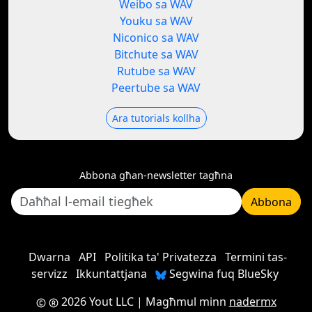
Weibo sa WAV
Youku sa WAV
Niconico sa WAV
Bitchute sa WAV
Rutube sa WAV
Peertube sa WAV
Ara tutorials kollha
Abbona għan-newsletter tagħna
Abbona
Dwarna
API
Politika ta' Privatezza
Termini tas-
servizz
Ikkuntattjana
Segwina fuq BlueSky
2026 Yout LLC
| Magħmul minn
nadermx