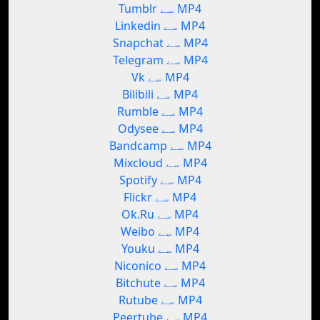
Tumblr سے MP4
Linkedin سے MP4
Snapchat سے MP4
Telegram سے MP4
Vk سے MP4
Bilibili سے MP4
Rumble سے MP4
Odysee سے MP4
Bandcamp سے MP4
Mixcloud سے MP4
Spotify سے MP4
Flickr سے MP4
Ok.Ru سے MP4
Weibo سے MP4
Youku سے MP4
Niconico سے MP4
Bitchute سے MP4
Rutube سے MP4
Peertube سے MP4