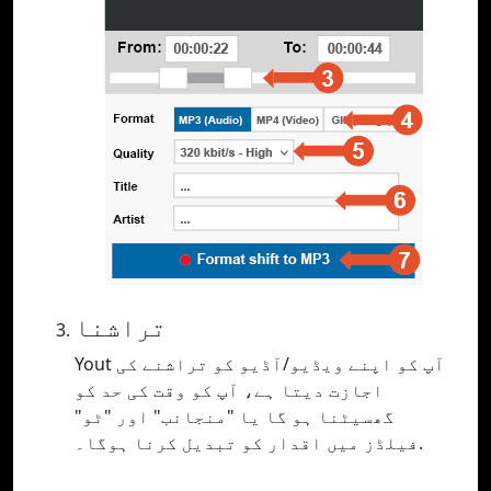
تراشنا
Yout آپ کو اپنے ویڈیو/آڈیو کو تراشنے کی
اجازت دیتا ہے، آپ کو وقت کی حد کو
گھسیٹنا ہو گا یا "منجانب" اور "ٹو"
فیلڈز میں اقدار کو تبدیل کرنا ہوگا۔.