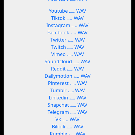
Youtube سے WAV
Tiktok سے WAV
Instagram سے WAV
Facebook سے WAV
Twitter سے WAV
Twitch سے WAV
Vimeo سے WAV
Soundcloud سے WAV
Reddit سے WAV
Dailymotion سے WAV
Pinterest سے WAV
Tumblr سے WAV
Linkedin سے WAV
Snapchat سے WAV
Telegram سے WAV
Vk سے WAV
Bilibili سے WAV
Rumble سے WAV