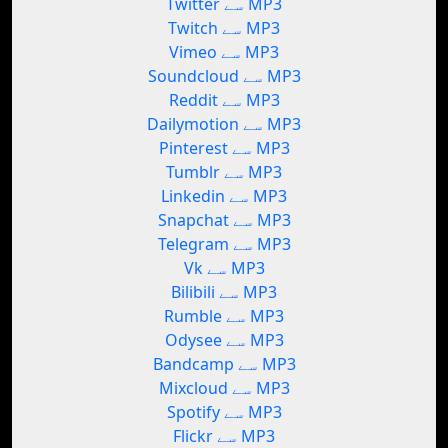
Twitter سے MP3
Twitch سے MP3
Vimeo سے MP3
Soundcloud سے MP3
Reddit سے MP3
Dailymotion سے MP3
Pinterest سے MP3
Tumblr سے MP3
Linkedin سے MP3
Snapchat سے MP3
Telegram سے MP3
Vk سے MP3
Bilibili سے MP3
Rumble سے MP3
Odysee سے MP3
Bandcamp سے MP3
Mixcloud سے MP3
Spotify سے MP3
Flickr سے MP3