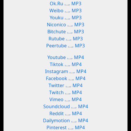
Ok.Ru سے MP3
Weibo سے MP3
Youku سے MP3
Niconico سے MP3
Bitchute سے MP3
Rutube سے MP3
Peertube سے MP3
Youtube سے MP4
Tiktok سے MP4
Instagram سے MP4
Facebook سے MP4
Twitter سے MP4
Twitch سے MP4
Vimeo سے MP4
Soundcloud سے MP4
Reddit سے MP4
Dailymotion سے MP4
Pinterest سے MP4