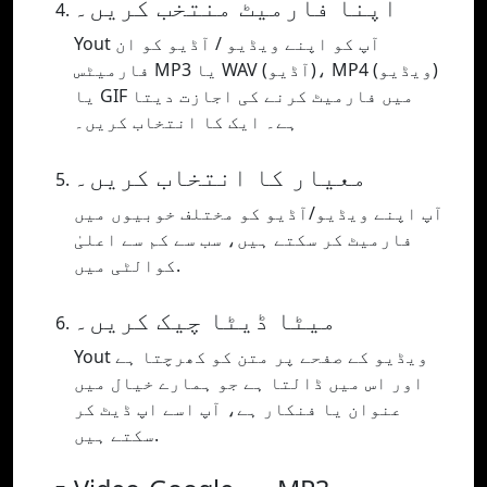
اپنا فارمیٹ منتخب کریں۔
Yout آپ کو اپنے ویڈیو / آڈیو کو ان
فارمیٹس MP3 یا WAV (آڈیو)، MP4 (ویڈیو)
یا GIF میں فارمیٹ کرنے کی اجازت دیتا
ہے۔ ایک کا انتخاب کریں۔
معیار کا انتخاب کریں۔
آپ اپنے ویڈیو/آڈیو کو مختلف خوبیوں میں
فارمیٹ کر سکتے ہیں، سب سے کم سے اعلیٰ
کوالٹی میں.
میٹا ڈیٹا چیک کریں۔
Yout ویڈیو کے صفحے پر متن کو کھرچتا ہے
اور اس میں ڈالتا ہے جو ہمارے خیال میں
عنوان یا فنکار ہے، آپ اسے اپ ڈیٹ کر
سکتے ہیں.