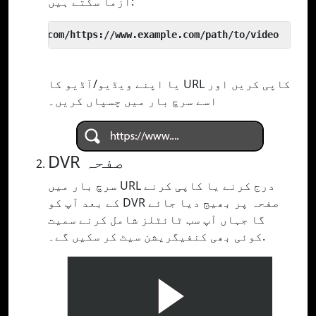
آزما سکتے ہیں:
 yout.com/https://www.example.com/path/to/video
یا اپنے ویڈیو/آڈیو کا URL کاپی کریں اور
اسے سرچ بار میں چسپاں کریں۔
DVR صفحہ
سرچ بار میں URL درج کرنے یا کاپی کرنے
کے بعد آپ کو DVR صفحہ پر بھیج دیا جائے
گا جہاں آپ سب ٹائٹلز شامل کرنے سمیت
کوئی بھی کنفیگریشن سیٹ کر سکیں گے۔.