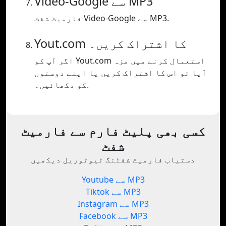
Video-Google سے MP3
فارمیٹ شفٹ Video-Google سے MP3.
Yout.com کا اشتراک کریں۔
اگر آپ کو Yout.com استعمال کرنے میں مزہ
آیا تو اس کا اشتراک کریں یا اپنے دوستوں
کو دکھائیں۔.
کسی بھی پلیٹ فارم سے فارمیٹ
شفٹ
دستیاب فارمیٹ شفٹنگ ٹیوٹوریل دیکھیں
Youtube سے MP3
Tiktok سے MP3
Instagram سے MP3
Facebook سے MP3