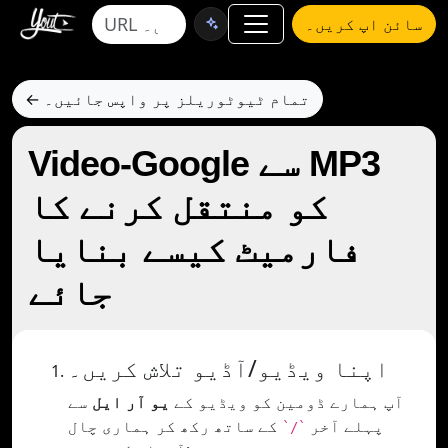
سائن اپ کریں۔
← تمام ٹیوٹوریلز پر واپس جائیں۔
Video-Google سے MP3
کو منتقل کرنے کا
فارمیٹ کیسے بنایا
جائے
اپنا ویڈیو/آڈیو تلاش کریں۔
آپ ہمارے ڈومین کو ویڈیو کے
یو آر ایل
سے
پہلے آخر
کے ساتھ رکھ کر ہماری چال
`/`