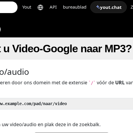
Yout
API
bureaublad
Z
yout.chat
t u Video-Google naar MP3?
o/audio
beren door ons domein met de extensie
vóór de
URL
van
`/`
ww.example.com/pad/naar/video
 uw video/audio en plak deze in de zoekbalk.