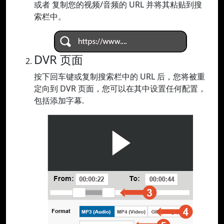
或者 复制您的视频/音频的 URL 并将其粘贴到搜
索栏中。
DVR 页面
按下回车键或复制搜索栏中的 URL 后，您将被重
定向到 DVR 页面，您可以在其中设置任何配置，
包括添加字幕.