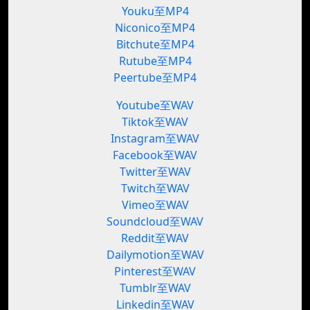
Youku至MP4
Niconico至MP4
Bitchute至MP4
Rutube至MP4
Peertube至MP4
Youtube至WAV
Tiktok至WAV
Instagram至WAV
Facebook至WAV
Twitter至WAV
Twitch至WAV
Vimeo至WAV
Soundcloud至WAV
Reddit至WAV
Dailymotion至WAV
Pinterest至WAV
Tumblr至WAV
Linkedin至WAV