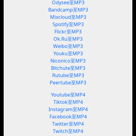
Odysee至MP3
Bandcamp至MP3
Mixcloud至MP3
Spotify至MP3
Flickr至MP3
Ok.Ru至MP3
Weibo至MP3
Youku至MP3
Niconico至MP3
Bitchute至MP3
Rutube至MP3
Peertube至MP3
Youtube至MP4
Tiktok至MP4
Instagram至MP4
Facebook至MP4
Twitter至MP4
Twitch至MP4