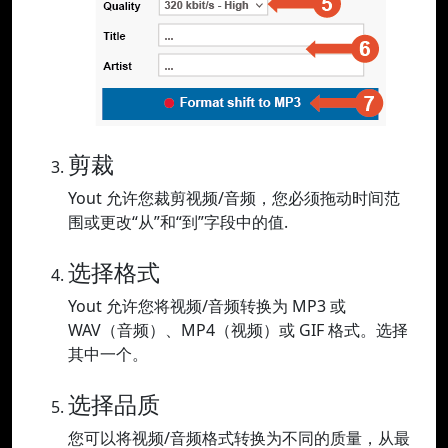
剪裁
Yout 允许您裁剪视频/音频，您必须拖动时间范
围或更改“从”和“到”字段中的值.
选择格式
Yout 允许您将视频/音频转换为 MP3 或
WAV（音频）、MP4（视频）或 GIF 格式。选择
其中一个。
选择品质
您可以将视频/音频格式转换为不同的质量，从最