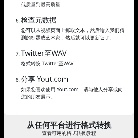
低质量到最高质量.
检查元数据
您可以从视频页面上抓取文本，然后输入我们猜
测的标题或艺术家，然后就可以更新它了.
Twitter至WAV
格式转换 Twitter至WAV.
分享 Yout.com
如果您喜欢使用 Yout.com，请与他人分享或向
您的朋友展示.
从任何平台进行格式转换
查看可用的格式转换教程