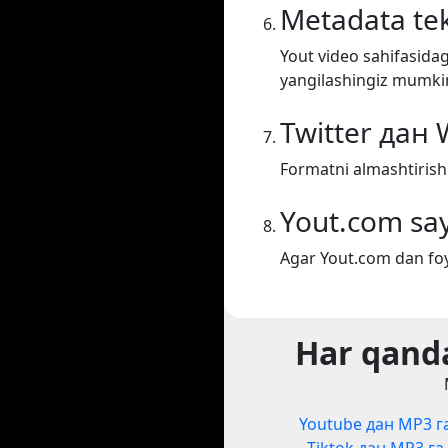
Metadata tek
Yout video sahifasidag
yangilashingiz mumki
Twitter дан 
Formatni almashtirish
Yout.com say
Agar Yout.com dan foy
Har qanda
Youtube дан MP3 г