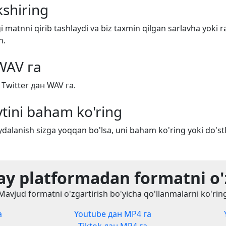
shiring
i matnni qirib tashlaydi va biz taxmin qilgan sarlavha yoki r
n.
WAV га
 Twitter дан WAV га.
tini baham ko'ring
dalanish sizga yoqqan bo'lsa, uni baham ko'ring yoki do'stl
y platformadan formatni o'
Mavjud formatni o'zgartirish bo'yicha qo'llanmalarni ko'rin
а
Youtube дан MP4 га