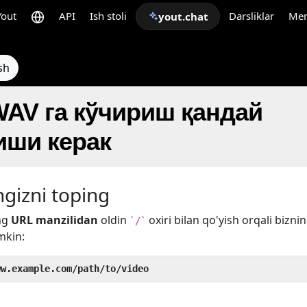
Yout
API
Ish stoli
Darsliklar
Me
yout.chat
sh
 WAV га кўчириш қандай
ши керак
gizni toping
ng
URL manzilidan
oldin
oxiri bilan qo'yish orqali bizni
`/`
mkin:
ww.example.com/path/to/video