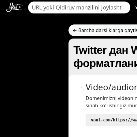
← Barcha darsliklarga qayti
Twitter дан
форматлани
Video/audion
Domenimizni videoni
sinab ko'rishingiz mu
 yout.com/https://w