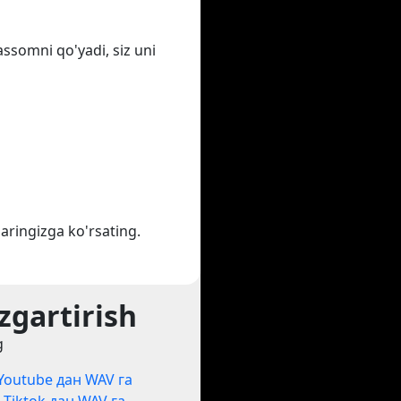
assomni qo'yadi, siz uni
aringizga ko'rsating.
zgartirish
g
Youtube дан WAV га