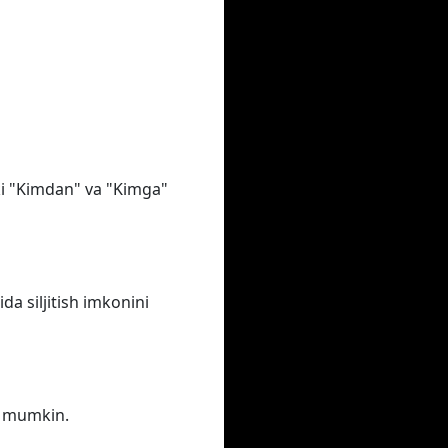
oki "Kimdan" va "Kimga"
a siljitish imkonini
iz mumkin.