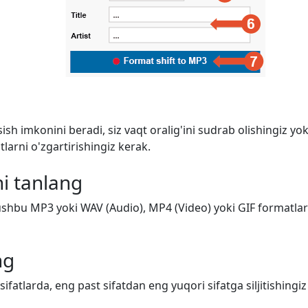
ish imkonini beradi, siz vaqt oralig'ini sudrab olishingiz y
arni o'zgartirishingiz kerak.
i tanlang
shbu MP3 yoki WAV (Audio), MP4 (Video) yoki GIF formatlarid
ng
 sifatlarda, eng past sifatdan eng yuqori sifatga siljitishing