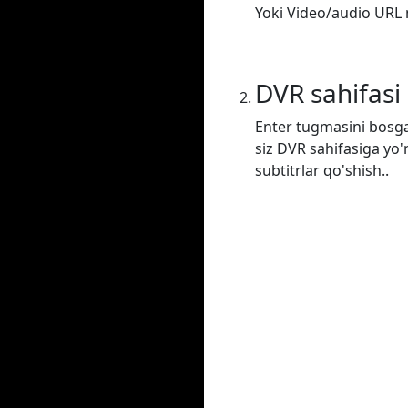
Yoki Video/audio URL m
DVR sahifasi
Enter tugmasini bosga
siz DVR sahifasiga yo'
subtitrlar qo'shish..