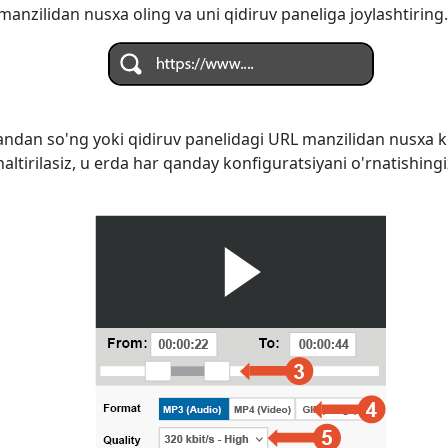
anzilidan nusxa oling va uni qidiruv paneliga joylashtiring.
ndan so'ng yoki qidiruv panelidagi URL manzilidan nusxa k
naltirilasiz, u erda har qanday konfiguratsiyani o'rnatishi