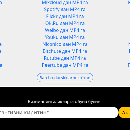
а
Mixcloud дан MP4 га
Spotify дан MP4 га
Flickr дан MP4 га
Ok.Ru дан MP4 га
Weibo дан MP4 га
Youku дан MP4 га
а
Niconico дан MP4 га
а
Bitchute дан MP4 га
а
Rutube дан MP4 га
а
Peertube дан MP4 га
Barcha darsliklarni koʻring
Бизнинг янгиликларга обуна бўлинг
Аъ