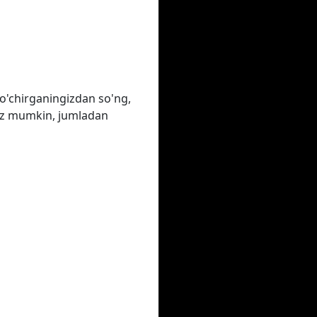
o'chirganingizdan so'ng,
ngiz mumkin, jumladan