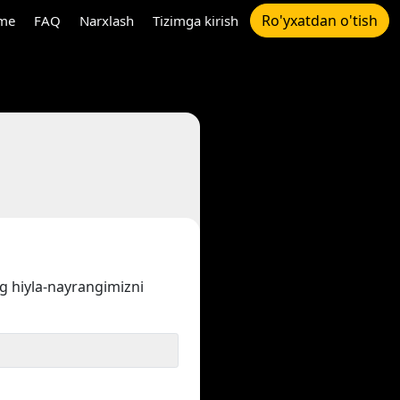
Ro'yxatdan o'tish
me
FAQ
Narxlash
Tizimga kirish
ng hiyla-nayrangimizni