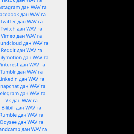
Tiktok дан WAV га
nstagram дан WAV га
acebook дан WAV га
Twitter дан WAV га
Twitch дан WAV га
Vimeo дан WAV га
undcloud дан WAV га
Reddit дан WAV га
ilymotion дан WAV га
Pinterest дан WAV га
Tumblr дан WAV га
Linkedin дан WAV га
Snapchat дан WAV га
Telegram дан WAV га
Vk дан WAV га
Bilibili дан WAV га
Rumble дан WAV га
Odysee дан WAV га
andcamp дан WAV га