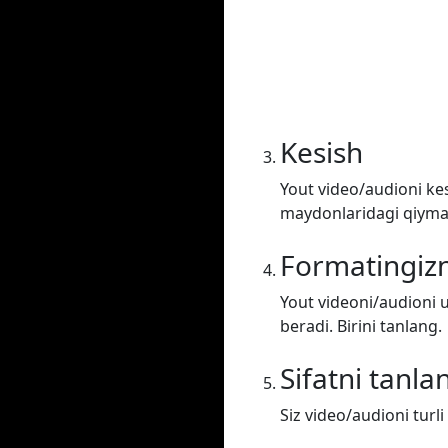
Kesish
Yout video/audioni kes
maydonlaridagi qiymatl
Formatingizn
Yout videoni/audioni u
beradi. Birini tanlang.
Sifatni tanla
Siz video/audioni turli