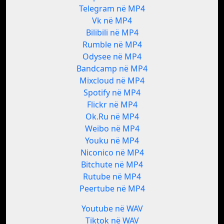
Telegram në MP4
Vk në MP4
Bilibili në MP4
Rumble në MP4
Odysee në MP4
Bandcamp në MP4
Mixcloud në MP4
Spotify në MP4
Flickr në MP4
Ok.Ru në MP4
Weibo në MP4
Youku në MP4
Niconico në MP4
Bitchute në MP4
Rutube në MP4
Peertube në MP4
Youtube në WAV
Tiktok në WAV