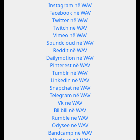
Instagram në WAV
Facebook në WAV
Twitter në WAV
Twitch në WAV
Vimeo në WAV
Soundcloud në WAV
Reddit në WAV
Dailymotion në WAV
Pinterest në WAV
Tumblr në WAV
Linkedin në WAV
Snapchat në WAV
Telegram në WAV
Vk në WAV
Bilibili në WAV
Rumble në WAV
Odysee në WAV
Bandcamp në WAV