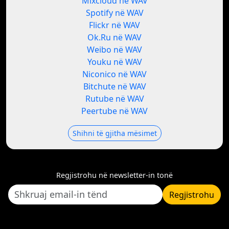
Mixcloud në WAV
Spotify në WAV
Flickr në WAV
Ok.Ru në WAV
Weibo në WAV
Youku në WAV
Niconico në WAV
Bitchute në WAV
Rutube në WAV
Peertube në WAV
Shihni të gjitha mësimet
Regjistrohu në newsletter-in tonë
Regjistrohu