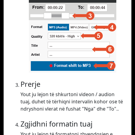
Prerje
Yout ju lejon të shkurtoni videon / audion
tuaj, duhet të tërhiqni intervalin kohor ose të
ndryshoni vlerat në fushat "Nga" dhe "To"..
Zgjidhni formatin tuaj
Yout ju lejon të formatoni zhvendosjen e