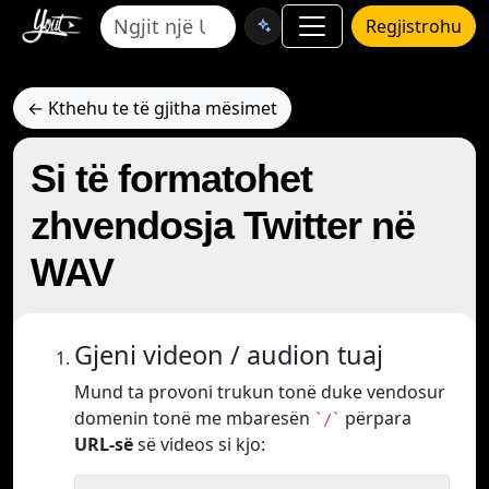
Regjistrohu
← Kthehu te të gjitha mësimet
Si të formatohet
zhvendosja Twitter në
WAV
Gjeni videon / audion tuaj
Mund ta provoni trukun tonë duke vendosur
domenin tonë me mbaresën
përpara
`/`
URL-së
së videos si kjo: