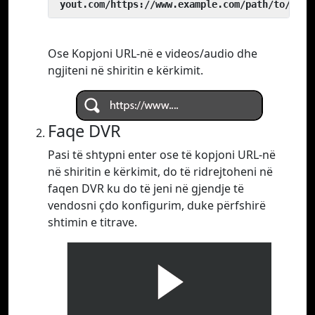
 yout.com/https://www.example.com/path/to/vide
Ose Kopjoni URL-në e videos/audio dhe
ngjiteni në shiritin e kërkimit.
Faqe DVR
Pasi të shtypni enter ose të kopjoni URL-në
në shiritin e kërkimit, do të ridrejtoheni në
faqen DVR ku do të jeni në gjendje të
vendosni çdo konfigurim, duke përfshirë
shtimin e titrave.