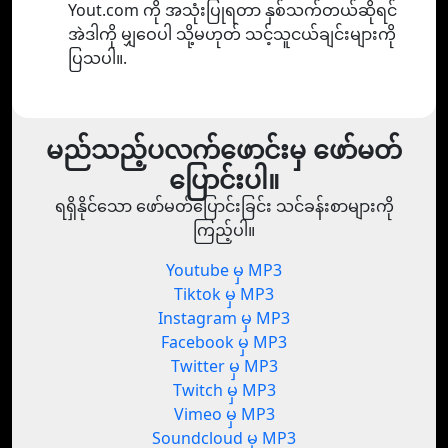
Yout.com ကို အသုံးပြုရတာ နှစ်သက်တယ်ဆိုရင်
အဲဒါကို မျှဝေပါ သို့မဟုတ် သင့်သူငယ်ချင်းများကို
ပြသပါ။.
မည်သည့်ပလက်ဖောင်းမှ ဖော်မတ်
ပြောင်းပါ။
ရရှိနိုင်သော ဖော်မတ်ပြောင်းခြင်း သင်ခန်းစာများကို
ကြည့်ပါ။
Youtube မှ MP3
Tiktok မှ MP3
Instagram မှ MP3
Facebook မှ MP3
Twitter မှ MP3
Twitch မှ MP3
Vimeo မှ MP3
Soundcloud မှ MP3