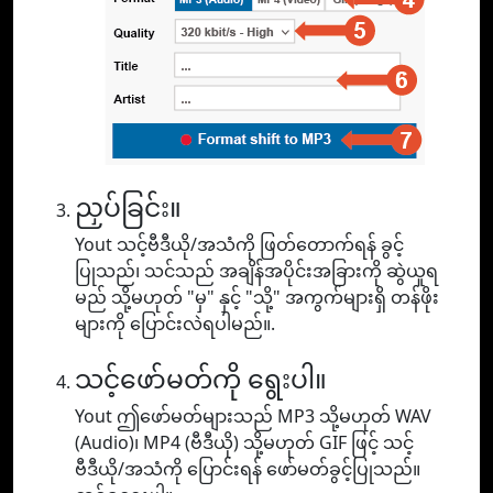
ညှပ်ခြင်း။
Yout သင့်ဗီဒီယို/အသံကို ဖြတ်တောက်ရန် ခွင့်
ပြုသည်၊ သင်သည် အချိန်အပိုင်းအခြားကို ဆွဲယူရ
မည် သို့မဟုတ် "မှ" နှင့် "သို့" အကွက်များရှိ တန်ဖိုး
များကို ပြောင်းလဲရပါမည်။.
သင့်ဖော်မတ်ကို ရွေးပါ။
Yout ဤဖော်မတ်များသည် MP3 သို့မဟုတ် WAV
(Audio)၊ MP4 (ဗီဒီယို) သို့မဟုတ် GIF ဖြင့် သင့်
ဗီဒီယို/အသံကို ပြောင်းရန် ဖော်မတ်ခွင့်ပြုသည်။