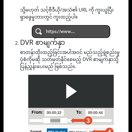
သို့မဟုတ် သင့်ဗီဒီယို/အသံ၏ URL ကို ကူးယူပြီး
ရှာဖွေမှုဘားတွင် ကူးထည့်ပါ။
DVR စာမျက်နှာ
စာတန်းထိုးထည့်ခြင်းအပါအဝင် မည်သည့်ဖွဲ့စည်းမှု
ပုံစံကိုမဆို သတ်မှတ်နိုင်စေမည့် DVR စာမျက်နှာသို့
ပြန်ညွှန်းပေးမည် ဖြစ်သည်။.