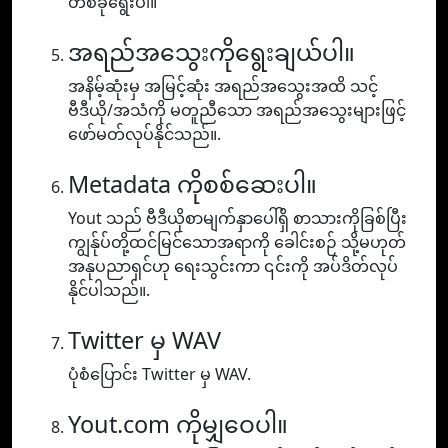
တစ်ခုရွေးပါ။
အရည်အသွေးကိုရွေးချယ်ပါ။
အနိမ့်ဆုံးမှ အမြင့်ဆုံး အရည်အသွေးအထိ သင့်
ဗီဒီယို/အသံကို မတူညီသော အရည်အသွေးများဖြင့်
ဖော်မတ်လုပ်နိုင်သည်။.
Metadata ကိုစစ်ဆေးပါ။
Yout သည် ဗီဒီယိုစာမျက်နှာပေါ်ရှိ စာသားကိုခြစ်ပြီး
ကျွန်ုပ်တို့ထင်မြင်သောအရာကို ခေါင်းစဉ် သို့မဟုတ်
အနုပညာရှင်ဟု ရေးသွင်းကာ ၎င်းကို အပ်ဒိတ်လုပ်
နိုင်ပါသည်။.
Twitter မှ WAV
ပုံစံပြောင်း Twitter မှ WAV.
Yout.com ကိုမျှဝေပါ။