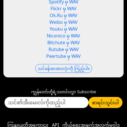
Spotify မှ WAV
Flickr မှ WAV
Ok.Ru မှ WAV
Weibo မှ WAV
Youku မှ WAV
Niconico မှ WAV
Bitchute မှ WAV
Rutube မှ WAV
Peertube မှ WAV
သင်ခန်းစာအားလုံးကို ကြည့်ပါ။
ကျွန်တော်တို့ရဲ့သတင်းလွှာ Subscribe
စာရင်းသွင်းပါ
ကြှနျုပျတို့အကွောငျး
API
ကိုယ်ရေးအချက်အလက်မူဝါဒ