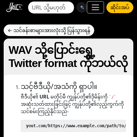
ဆိုင်းအပ်
← သင်ခန်းစာများအားလုံးသို့ ပြန်သွားရန်
WAV သို့ပြောင်းရွှေ့
Twitter format ကိုဘယ်လို
သင့်ဗီဒီယို/အသံကို ရှာပါ။
ဗီဒီယို၏
URL
မတိုင်မီ ကျွန်ုပ်တို့၏ဒိုမိန်းကို
`/`
အဆုံးသတ်ထားခြင်းဖြင့် ကျွန်ုပ်တို့၏လှည့်ကွက်ကို
သင်စမ်းကြည့်နိုင်သည်-
 yout.com/https://www.example.com/path/to/vide