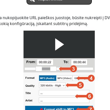
 nukopijuokite URL paieškos juostoje, būsite nukreipti į D
kokią konfigūraciją, įskaitant subtitrų pridėjimą.