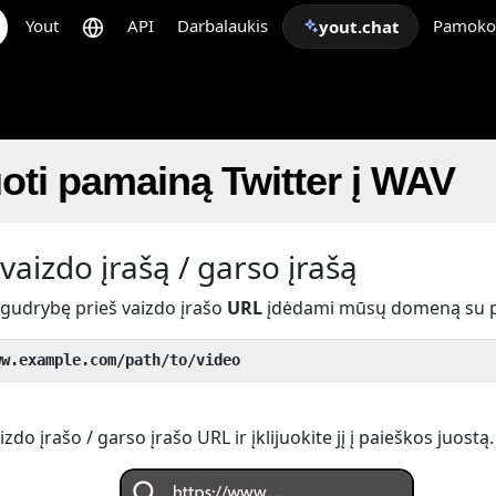
Yout
API
Darbalaukis
Pamoko
yout.chat
oti pamainą Twitter į WAV
vaizdo įrašą / garso įrašą
 gudrybę prieš vaizdo įrašo
URL
įdėdami mūsų domeną su 
ww.example.com/path/to/video
do įrašo / garso įrašo URL ir įklijuokite jį į paieškos juostą.