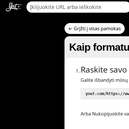
← Grįžti į visas pamokas
Kaip formatu
Raskite savo 
Galite išbandyti mūsų
 yout.com/https://w
Arba Nukopijuokite vaiz