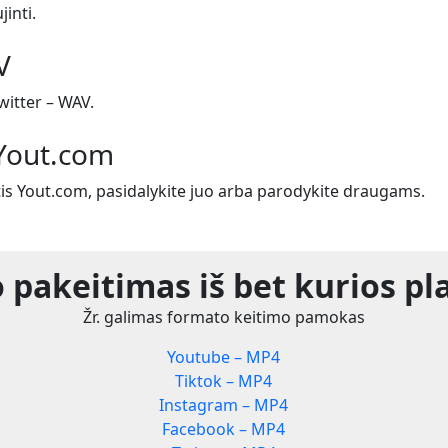
jinti.
V
itter – WAV.
 Yout.com
tis Yout.com, pasidalykite juo arba parodykite draugams.
 pakeitimas iš bet kurios pl
Žr. galimas formato keitimo pamokas
Youtube – MP4
Tiktok – MP4
Instagram – MP4
Facebook – MP4