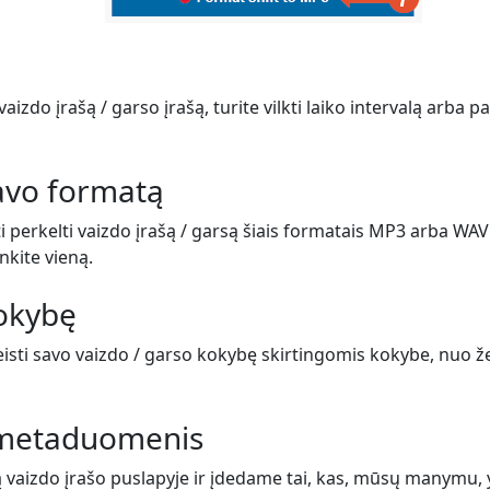
vaizdo įrašą / garso įrašą, turite vilkti laiko intervalą arba 
savo formatą
i perkelti vaizdo įrašą / garsą šiais formatais MP3 arba WAV
inkite vieną.
kokybę
eisti savo vaizdo / garso kokybę skirtingomis kokybe, nuo ž
e metaduomenis
ą vaizdo įrašo puslapyje ir įdedame tai, kas, mūsų manymu,