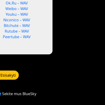
Ok.Ru – WAV
Weibo – WAV
Youku – WAV
Niconico – WAV
Bitchute – WAV
Rutube – WAV
Peertube – WAV
žsisakyti
Sekite mus BlueSky