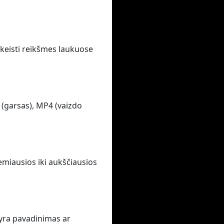
pakeisti reikšmes laukuose
 (garsas), MP4 (vaizdo
emiausios iki aukščiausios
 yra pavadinimas ar