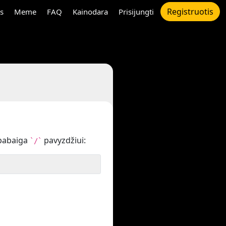
Registruotis
s
Meme
FAQ
Kainodara
Prisijungti
pabaiga
pavyzdžiui:
`/`