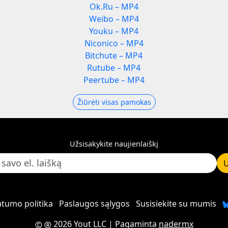
Ok.Ru – MP4
Weibo – MP4
Youku – MP4
Niconico – MP4
Bitchute – MP4
Rutube – MP4
Peertube – MP4
Žiūrėti visas pamokas
Užsisakykite naujienlaiškį
U
atumo politika
Paslaugos sąlygos
Susisiekite su mumis
2026 Yout LLC
| Pagaminta
nadermx