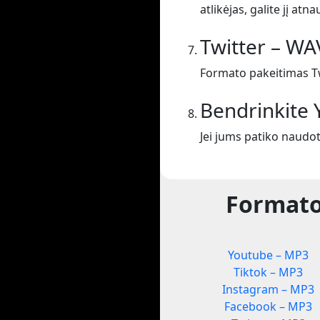
atlikėjas, galite jį atnau
Twitter – WA
Formato pakeitimas Tw
Bendrinkite
Jei jums patiko naudo
Formato
Youtube – MP3
Tiktok – MP3
Instagram – MP3
Facebook – MP3