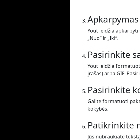
Apkarpymas
Yout leidžia apkarpyti 
„Nuo“ ir „Iki“.
Pasirinkite 
Yout leidžia formatuot
įrašas) arba GIF. Pasir
Pasirinkite 
Galite formatuoti pak
kokybės.
Patikrinkit
Jūs nubraukiate tekst