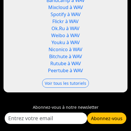
Bandcamp à WAV
Mixcloud à WAV
Spotify à WAV
Flickr à WAV
Ok.Ru à WAV
Weibo à WAV
Youku à WAV
Niconico à WAV
Bitchute à WAV
Rutube à WAV
Peertube à WAV
Voir tous les tutoriels
Abonnez-vous à notre newsletter
Abonnez-vous