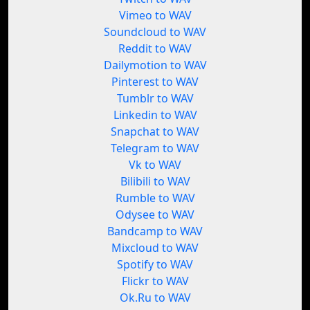
Vimeo to WAV
Soundcloud to WAV
Reddit to WAV
Dailymotion to WAV
Pinterest to WAV
Tumblr to WAV
Linkedin to WAV
Snapchat to WAV
Telegram to WAV
Vk to WAV
Bilibili to WAV
Rumble to WAV
Odysee to WAV
Bandcamp to WAV
Mixcloud to WAV
Spotify to WAV
Flickr to WAV
Ok.Ru to WAV