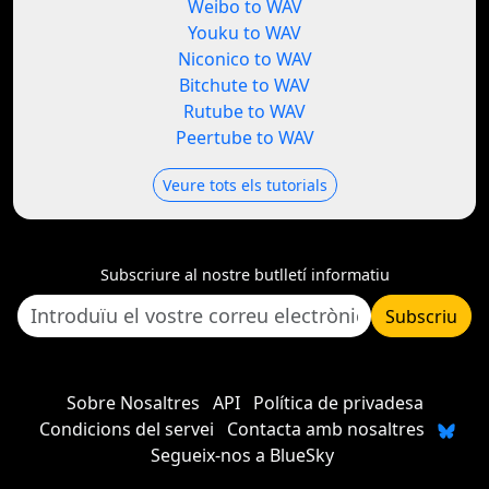
Weibo to WAV
Youku to WAV
Niconico to WAV
Bitchute to WAV
Rutube to WAV
Peertube to WAV
Veure tots els tutorials
Subscriure al nostre butlletí informatiu
Subscriu
Sobre Nosaltres
API
Política de privadesa
Condicions del servei
Contacta amb nosaltres
Segueix-nos a BlueSky