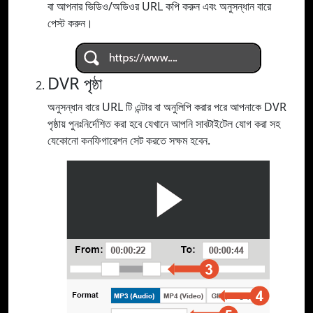
বা আপনার ভিডিও/অডিওর URL কপি করুন এবং অনুসন্ধান বারে
পেস্ট করুন।
DVR পৃষ্ঠা
অনুসন্ধান বারে URL টি এন্টার বা অনুলিপি করার পরে আপনাকে DVR
পৃষ্ঠায় পুনঃনির্দেশিত করা হবে যেখানে আপনি সাবটাইটেল যোগ করা সহ
যেকোনো কনফিগারেশন সেট করতে সক্ষম হবেন.