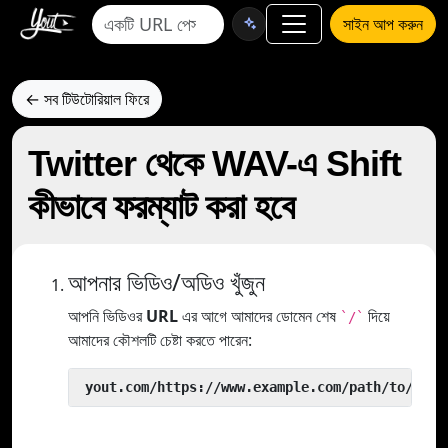
সাইন আপ করুন
← সব টিউটোরিয়াল ফিরে
Twitter থেকে WAV-এ Shift
কীভাবে ফরম্যাট করা হবে
আপনার ভিডিও/অডিও খুঁজুন
আপনি ভিডিওর
URL
এর আগে আমাদের ডোমেন শেষ
দিয়ে
`/`
আমাদের কৌশলটি চেষ্টা করতে পারেন:
 yout.com/https://www.example.com/path/to/vide