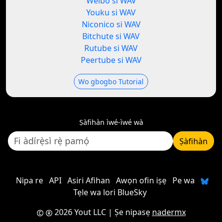
Weibo si WAV
Youku si WAV
Niconico si WAV
Bitchute si WAV
Rutube si WAV
Peertube si WAV
Wo gbogbo Tutorial
Ṣàfihàn ìwé-ìwé wà
Ṣàfihàn
Nipa re
API
Asiri Afihan
Awọn ofin iṣẹ
Pe wa
Tẹle wa lori BlueSky
2026 Yout LLC
| Ṣe nipasẹ
nadermx