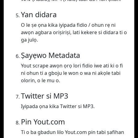
Yan didara
O le ṣe ọna kika iyipada fidio / ohun rẹ ni
awọn agbara oriṣiriṣi, lati kekere si didara ti o
ga julọ.
Ṣayẹwo Metadata
Yout scrape awọn ọrọ lori fidio iwe ati ki o fi
ni ohun ti a gboju le won o wa ni akọle tabi
olorin, o le mu o.
Twitter si MP3
Iyipada ọna kika Twitter si MP3.
Pin Yout.com
Ti o ba gbadun lilo Yout.com pin tabi ṣafihan