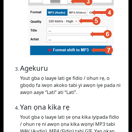
Agekuru
Yout gba ọ laaye lati ge fidio / ohun rẹ, o
gbọdọ fa iwọn akoko tabi yi awọn iye pada ni
awọn aaye “Lati” ati “Lati”.
Yan ọna kika rẹ
Yout gba ọ laaye lati ṣe ọna kika iyipada fidio
/ ohun rẹ ni awọn ọna kika wọnyi MP3 tabi
WAV (Audio), MP4 (Fidio) tabi GIF. Yan ọkan.