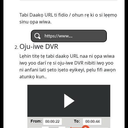
Tabi Daakọ URL ti fidio / ohun rẹ ki o si lẹẹmọ
sinu ọpa wiwa.
Oju-iwe DVR
Lẹhin titẹ tẹ tabi daakọ URL naa ni ọpa wiwa
iwọ yoo darí rẹ si oju-iwe DVR nibiti iwọ yoo
ni anfani lati ṣeto iṣeto eyikeyi, pẹlu fifi awọn
atunkọ kun..