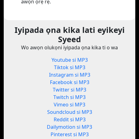
awọn ọrẹ rẹ.
Iyipada ọna kika lati eyikeyi
Syeed
Wo awọn olukọni iyipada ọna kika ti o wa
Youtube si MP3
Tiktok si MP3
Instagram si MP3
Facebook si MP3
Twitter si MP3
Twitch si MP3
Vimeo si MP3
Soundcloud si MP3
Reddit si MP3
Dailymotion si MP3
Pinterest si MP3