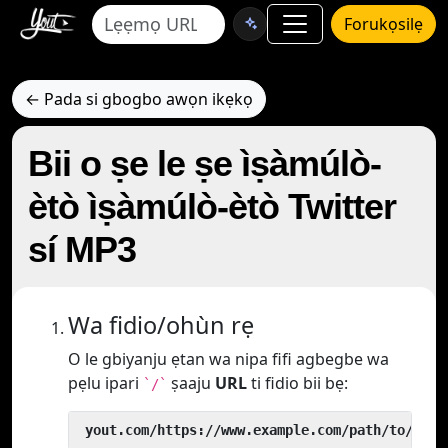
Forukọsilẹ
← Pada si gbogbo awọn ikẹkọ
Bii o ṣe le ṣe ìṣàmúlò-
ètò ìṣàmúlò-ètò Twitter
sí MP3
Wa fidio/ohùn rẹ
O le gbiyanju ẹtan wa nipa fifi agbegbe wa
pẹlu ipari
ṣaaju
URL
ti fidio bii bẹ:
`/`
 yout.com/https://www.example.com/path/to/vide