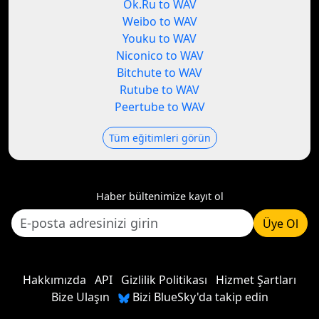
Ok.Ru to WAV
Weibo to WAV
Youku to WAV
Niconico to WAV
Bitchute to WAV
Rutube to WAV
Peertube to WAV
Tüm eğitimleri görün
Haber bültenimize kayıt ol
Üye Ol
Hakkımızda
API
Gizlilik Politikası
Hizmet Şartları
Bize Ulaşın
Bizi BlueSky'da takip edin