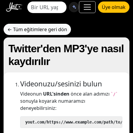
Üye olmak
← Tüm eğitimlere geri dön
Twitter'den MP3'ye nasıl
kaydırılır
Videonuzu/sesinizi bulun
Videonun
URL'sinden
önce alan adımızı
`/`
sonuyla koyarak numaramızı
deneyebilirsiniz:
 yout.com/https://www.example.com/path/to/vide