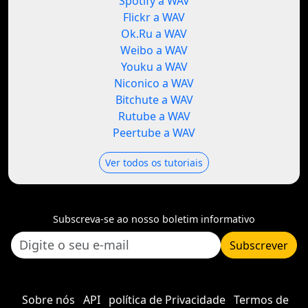
Spotify a WAV
Flickr a WAV
Ok.Ru a WAV
Weibo a WAV
Youku a WAV
Niconico a WAV
Bitchute a WAV
Rutube a WAV
Peertube a WAV
Ver todos os tutoriais
Subscreva-se ao nosso boletim informativo
Subscrever
Sobre nós
API
política de Privacidade
Termos de