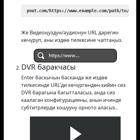
 yout.com/https://www.example.com/path/to/vide
Же Видеоңуздун/аудионун URL дарегин
көчүрүп, аны издөө тилкесине чаптаңыз.
DVR баракчасы
Enter баскычын басканда же издөө
тилкесинде URL'ди көчүргөндөн кийин сиз
DVR барагына багытталасыз, анда сиз
каалаган конфигурацияны, анын ичинде
субтитрлерди кошууну орното аласыз..