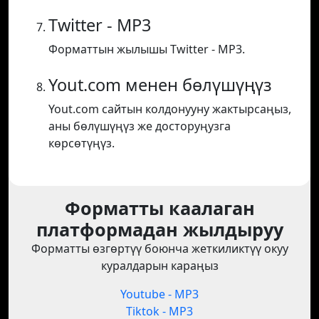
Twitter - MP3
Форматтын жылышы Twitter - MP3.
Yout.com менен бөлүшүңүз
Yout.com сайтын колдонууну жактырсаңыз,
аны бөлүшүңүз же досторуңузга
көрсөтүңүз.
Форматты каалаган
платформадан жылдыруу
Форматты өзгөртүү боюнча жеткиликтүү окуу
куралдарын караңыз
Youtube - MP3
Tiktok - MP3