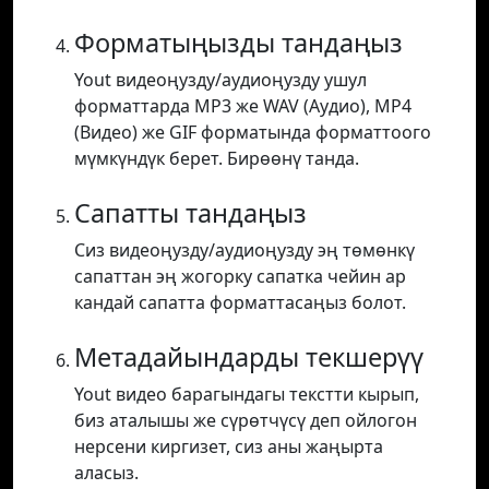
Форматыңызды тандаңыз
Yout видеоңузду/аудиоңузду ушул
форматтарда MP3 же WAV (Аудио), MP4
(Видео) же GIF форматында форматтоого
мүмкүндүк берет. Бирөөнү танда.
Сапатты тандаңыз
Сиз видеоңузду/аудиоңузду эң төмөнкү
сапаттан эң жогорку сапатка чейин ар
кандай сапатта форматтасаңыз болот.
Метадайындарды текшерүү
Yout видео барагындагы текстти кырып,
биз аталышы же сүрөтчүсү деп ойлогон
нерсени киргизет, сиз аны жаңырта
аласыз.