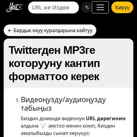
Кирүү
← Бардык окуу куралдарына кайтуу
Twitterден MP3ге
которууну кантип
форматтоо керек
Видеоңузду/аудиоңузду
табыңыз
Биздин доменди видеонун
URL дарегинин
алдына
аяктоо менен коюп, биздин
`/`
амалыбызды сынап көрүңүз: