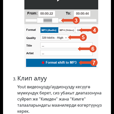
Клип алуу
Yout видеоңузду/аудиоңузду кесүүгө
мүмкүндүк берет, сиз убакыт диапазонуна
сүйрөп же "Кимден" жана "Кимге"
талааларындагы маанилерди өзгөртүүңүз
керек.