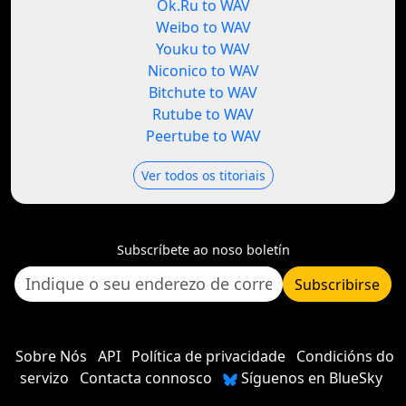
Ok.Ru to WAV
Weibo to WAV
Youku to WAV
Niconico to WAV
Bitchute to WAV
Rutube to WAV
Peertube to WAV
Ver todos os titoriais
Subscríbete ao noso boletín
Subscribirse
Sobre Nós
API
Política de privacidade
Condicións do
servizo
Contacta connosco
Síguenos en BlueSky