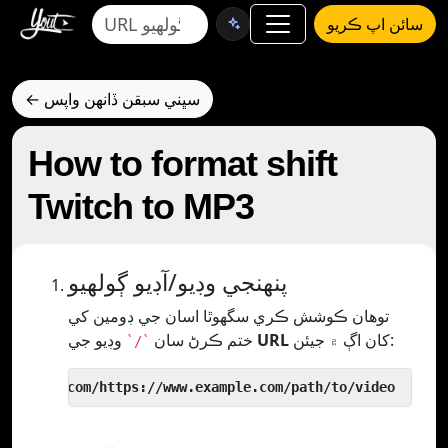
سائن اپ ڪريو
← سڀني سبقن ڏانهن واپس
How to format shift
Twitch to MP3
پنھنجي وڊيو/آڊيو ڳولھيو
توھان ڪوشش ڪري سگھوٿا اسان جي ڊومين کي
کان اڳ ۾ جيئن:
URL
وڊيو جي
ختم ڪرڻ سان
`/`
 yout.com/https://www.example.com/path/to/video