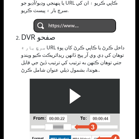
يا پنھنجي وڊيو/آڊيو جو URL ڪاپي ڪريو ۽ ان کي
سرچ بار ۾ پيسٽ ڪريو.
DVR صفحو
سرچ بار ۾ URL داخل ڪرڻ يا ڪاپي ڪرڻ کان پوءِ
توهان کي ڊي وي آر پيج ڏانهن ريڊائريڪٽ ڪيو ويندو
جتي توهان ڪنهن به ترتيب کي ترتيب ڏيڻ جي قابل
هوندا، بشمول ذيلي عنوان شامل ڪرڻ..