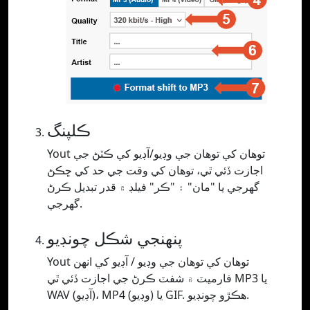
ڪلپنگ
Yout توهان کي توهان جي وڊيو/آڊيو کي ڪٽڻ جي
اجازت ڏئي ٿي، توهان کي وقت جي حد کي ڇڪڻ
گهرجي يا "مان" ۽ "ڪر" فيلڊ ۾ قدر تبديل ڪرڻ
گهرجي.
پنھنجي شڪل چونڊيو
Yout توهان کي توهان جي وڊيو / آڊيو کي انهن
فارميٽ ۾ شفٽ ڪرڻ جي اجازت ڏئي ٿي MP3 يا
WAV (آڊيو)، MP4 (وڊيو) يا GIF. ھڪڙو چونڊيو.