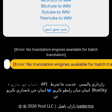
Niconico to WAV
Bitchute to WAV
Rutube to WAV
Peertube to WAV
سڀ سبق ڏسو
[Error: No translation engines available for batch
translation]
[Error: No translation engines available for batch tr
رازداري پاليسي
خدمت جا شرط
API
اسان جي باري ۾
اسان سان رابطو ڪريو
اسان جي تابعداري ڪريو BlueSky
تي
nadermx
| پاران ٺاهيل
2026 Yout LLC