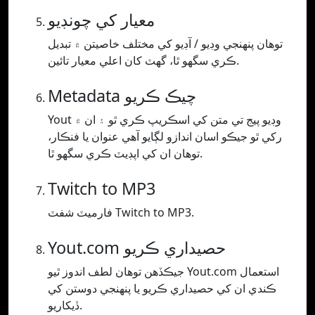
معيار کي چونڊيو
توھان پنھنجي وڊيو / آڊيو کي مختلف خاصيتن ۾ تبديل
ڪري سگھو ٿا، گھٽ کان اعلي معيار تائين.
Metadata چيڪ ڪريو
Yout وڊيو پيج تي متن کي اسڪريپ ڪري ٿو ۽ ان ۾
رکي ٿو جيڪو اسان اندازو لڳايو آهي عنوان يا فنڪار،
توهان ان کي اپڊيٽ ڪري سگهو ٿا.
Twitch to MP3
فارميٽ شفٽ Twitch to MP3.
Yout.com حصيداري ڪريو
جيڪڏھن توھان لطف اندوز ٿيو Yout.com استعمال
ڪندي ان کي حصيداري ڪريو يا پنھنجي دوستن کي
ڏيکاريو.